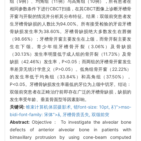
组（9例）、均角组（11例）与高角组（10例），所有患者在
相同参数条件下进行CBCT扫描，在其CBCT图像上诊断牙槽骨
开窗与开裂的情况并分析其分布特征。结果：双颌前突患者发
生牙槽骨缺损的人数比为94.00%。所有接受检验的牙齿牙槽
骨缺损发生率为38.60%。牙槽骨缺损绝大多数发生在唇侧
（98.66%）；牙槽骨开窗主要发生在上颌，而骨开裂主要发
生在下颌。青少年组牙槽骨开裂（3.06%）及骨缺损
（30.13%）发生率明显低于成人组的骨开裂（11.73%）及骨
缺损（42.46%）发生率，P<0.05；而两组的牙槽骨开窗发生
率差异无统计学意义（P>0.05）。低角组骨开窗（22.22%）
的发生率低于均角组（33.84%）和高角组（37.50%），
P<0.05。牙槽骨缺损发生率最低的牙位为上颌中切牙。结论：
双颌前突患者在正畸治疗前即存在广泛的牙槽骨缺损，缺损的
发生率受年龄、垂直骨面型等因素影响。
关键词:
锥束计算机体层摄影术,
错
font-size: 10pt,
')">mso-
bidi-font-family: 宋体">,
牙槽骨质丢失,
双颌前突
Abstract:
Objective： To investigate the alveolar bone
defects of anterior alveolar bone in patients with
bimaxillary protrusion by using cone-beam computed