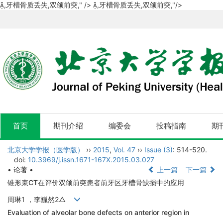
,牙槽骨质丢失,双颌前突," />
,牙槽骨质丢失,双颌前突,"/>
首页
期刊介绍
编委会
投稿指南
期
北京大学学报（医学版）
››
2015
,
Vol. 47
››
Issue (3)
: 514-520.
doi:
10.3969/j.issn.1671-167X.2015.03.027
• 论著 •
上一篇
下一篇
锥形束CT在评价双颌前突患者前牙区牙槽骨缺损中的应用
周琳1 ，李巍然2△
Evaluation of alveolar bone defects on anterior region in