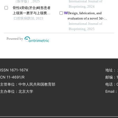
（医学版）, 2025
prosthesis designed and
International Journal of
fabricated based on
Bioprinting, 2024
骨性ⅱ类错(牙合)畸形患者
computer fluid dynamics
上颌第一磨牙与上颌窦底
Design, fabrication, and
and 3d printing to repair
垂直向关系的锥形束ct分析
口腔疾病防治, 2023
evaluation of a novel 3d-
palatal fistula
printed temporomandibular
International Journal of
joint prosthesis enhanced
Bioprinting, 2025
with elastic layers
Powered by
ISSN 1671-167X
地址：
CN 11-4691/R
邮编：1
主管单位：中华人民共和国教育部
电话：01
主办单位：北京大学
Email：