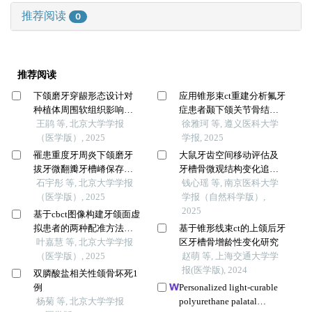
推荐阅读
0
推荐阅读
下颌磨牙穿龈形态设计对
应用锥形束ct重建分析氟牙
种植体周围软组织影响的
症患者颞下颌关节骨结构
随机对照临床研究
王鹃 等, 北京大学学报
特征
徐雅珂 等, 遵义医科大学
（医学版）, 2025
学报, 2025
罹患重度牙周炎下颌磨牙
大鼠牙齿空间移动评估及
拔牙微翻瓣牙槽嵴保存效
牙槽骨微观结构变化追踪
果评价
石宇彤 等, 北京大学学报
研究
钱心瑶 等, 南京医科大学
（医学版）, 2025
学报（自然科学版）,
2025
基于cbct图像构建牙颌面虚
拟患者的两种配准方法比
基于锥形线束ct的上颌后牙
较
叶嘉慧 等, 北京大学学报
区牙槽骨增龄性变化研究
（医学版）, 2025
赵萌 等, 上海交通大学学
报(医学版), 2024
双膦酸盐相关性颌骨坏死1
例
Personalized light-curable
杨菊 等, 北京大学学报
polyurethane palatal