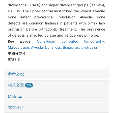
divergent (33.84%) and hyper-divergent groups (37.50%),
P<0.05. The upper central incisor had the lowest alveolar
bone defect prevalence. Conclusion: Alveolar bone
defects are common findings in patients with bimaxillary
protrusion before orthodontic treatment. The prevalence
of defects is affected by age and vertical-growth type.
Key words:
Cone-beam computed tomography,
Malocclusion,
Alveolar bone loss,
Bimaxillary protrusion
中图分类号:
R783.5
参考文献
相关文章
15
Metrics
本文评价