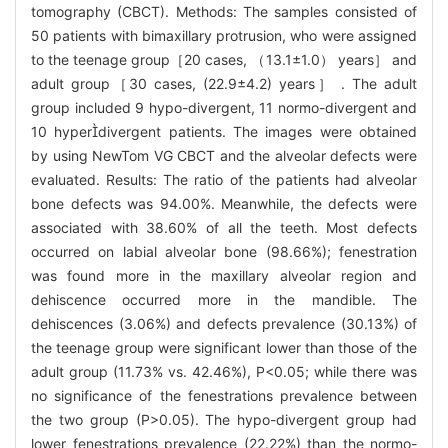
tomography (CBCT). Methods: The samples consisted of
50 patients with bimaxillary protrusion, who were assigned
to the teenage group［20 cases, （13.1±1.0） years］ and
adult group［30 cases, (22.9±4.2) years］ . The adult
group included 9 hypo-divergent, 11 normo-divergent and
10 hyperdivergent patients. The images were obtained
by using NewTom VG CBCT and the alveolar defects were
evaluated. Results: The ratio of the patients had alveolar
bone defects was 94.00%. Meanwhile, the defects were
associated with 38.60% of all the teeth. Most defects
occurred on labial alveolar bone (98.66%); fenestration
was found more in the maxillary alveolar region and
dehiscence occurred more in the mandible. The
dehiscences (3.06%) and defects prevalence (30.13%) of
the teenage group were significant lower than those of the
adult group (11.73% vs. 42.46%), P<0.05; while there was
no significance of the fenestrations prevalence between
the two group (P>0.05). The hypo-divergent group had
lower fenestrations prevalence (22.22%) than the normo-