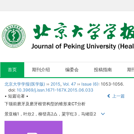
首页
期刊介绍
编委会
投稿指南
期
北京大学学报(医学版)
››
2015
,
Vol. 47
››
Issue (6)
: 1053-1056.
doi:
10.3969/j.issn.1671-167X.2015.06.033
• 短篇论著 •
上一篇
下颌前磨牙及磨牙根管构型的锥形束CT分析
景亚楠1，叶欣2，柳登高2△，粱宇红3，马绪臣2