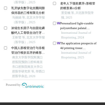
（医学版）, 2025
老年人下颌前磨牙c形根管
乳牙缺失数字化丝圈间隙
的锥形束ct分析
保持器的三维有限元分析
景亚楠 等, 川北医学院学
马丽娟 等, 北京大学学报
报, 2025
（医学版）, 2025
Personalized light-curable
浓缩生长因子与自固化磷
polyurethane palatal
酸钙人工骨联合治疗牙周
prosthesis designed and
International Journal of
骨下袋缺损的疗效：临床
王昕莹 等, 北京大学学报
fabricated based on
Bioprinting, 2024
和影像学评价
（医学版）, 2025
computer fluid dynamics
The application prospects of
and 3d printing to repair
中国人群根管治疗与非根
4d printing tissue
palatal fistula
管治疗根折后牙的锥形束ct
engineering materials in oral
International Journal of
特征比较
南京大学医学院附属口
bone regeneration
Bioprinting, 2025
腔医院预防口腔科南京
市口腔医院南京大学口
腔医学研究所 等, 华西口
腔医学杂志, 2026
Powered by