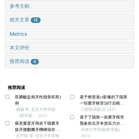
参考文献
相关文章
15
Metrics
本文评价
推荐阅读
0
推荐阅读
双膦酸盐相关性颌骨坏死1
基于锥形束ct影像的下颌第
例
一恒磨牙根管治疗后根分
杨菊 等, 北京大学学报
叉病变的分类研究
口腔疾病防治, 2023
（医学版）, 2025
基于下颌第一前磨牙根管
罹患重度牙周炎下颌磨牙
预备前后牙本质应力分布
拔牙微翻瓣牙槽嵴保存效
差异的cbct和三维有限元分
吉林大学学报(医学版),
果评价
石宇彤 等, 北京大学学报
析
2024