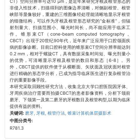
CT）空间分辨率可达10 μm，是近年来研究牙根及根管形态的
非侵入性技术，扫描得到的图像边界清晰，对侧副根管、根管
峡部等显像较好，重建的三维图像经处理能清晰地显示牙根管
的细微结构，可以作为牙根及根管形态研究的“金标准”，但辐
射剂量大、扫描范围小、曝光时间长，尚不能应用于临床工
作。锥形束CT（cone-beam computed tomography，
CBCT）出现于20世纪90年代，近年来广泛应用于口腔颌面疾
病的影像诊断。目前口腔科使用的锥形束CT空间分辨率能达到
0.2 mm，相对于螺旋CT，具有数据采集时间短、曝光剂量小
的优势，可清晰显示牙根及根管的数目和形态［6-8］。另
外，CBCT提供的软件便于从横断面、矢状面及冠状面对根管
进行精确的形态学分析，已成为指导临床医生进行复杂根管治
疗的重要影像手段。
本研究采取回顾性研究方法，收集北京大学口腔医院因牙体、
牙周疾病治疗需要而拍摄CBCT的患者影像资料，分析下颌前
磨牙、下颌第一及第二磨牙的牙根数目及根管构型,以期为临床
提供有益的资料。
关键词:
磨牙,
牙根,
根管疗法,
锥束计算机体层摄影术
中图分类号:
R781.3