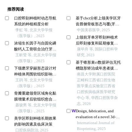
推荐阅读
口腔即刻种植时动态导航
基于cbct分析上颌美学区牙
系统的种植精度分析
齿唇侧骨板形态与覆(牙合)
李虹 等, 北京大学学报
覆盖关系的临床研究
中国美容医学, 2025
（医学版）, 2025
上颌前牙单牙即刻种植术
浓缩生长因子与自固化磷
后即刻修复和延期修复的
酸钙人工骨联合治疗牙周
临床效果比较
康毕舟 等, 国际口腔科学
骨下袋缺损的疗效：临床
王昕莹 等, 北京大学学报
研究, 2023
和影像学评价
（医学版）, 2025
基于锥形束ct数据评估无托
下颌磨牙穿龈形态设计对
槽隐形矫治成年患者拔牙
种植体周围软组织影响的
内收后上颌前牙区牙槽骨
南昌大学附属口腔医院
随机对照临床研究
王鹃 等, 北京大学学报
变化的追踪研究
正畸科江西省口腔生物
（医学版）, 2025
医学重点实验室江西省
口腔疾病临床医学研究
骨瓣重建颌骨区域角化黏
中心 等, 华西口腔医学杂
膜增量术后软组织愈合效
志, 2026
果分析
聂骏男 等, 北京大学学报
（医学版）, 2025
Design, fabrication, and
evaluation of a novel 3d-
美学区即刻种植长期效果
printed temporomandibular
International Journal of
的影响因素及临床决策
joint prosthesis enhanced
Bioprinting, 2025
口腔疾病防治, 2025