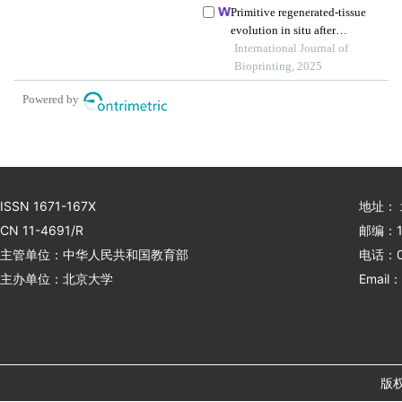
with elastic layers
Primitive regenerated-tissue
evolution in situ after
implantation of a 3d-printed
International Journal of
tracheal graft
Bioprinting, 2025
Powered by
ISSN 1671-167X
地址：
CN 11-4691/R
邮编：1
主管单位：中华人民共和国教育部
电话：01
主办单位：北京大学
Email：
版