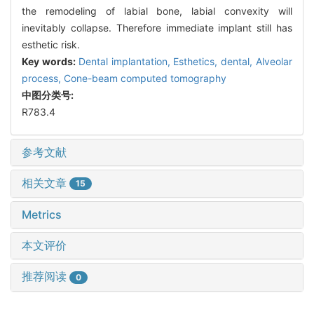
the remodeling of labial bone, labial convexity will
inevitably collapse. Therefore immediate implant still has
esthetic risk.
Key words:
Dental implantation,
Esthetics, dental,
Alveolar
process,
Cone-beam computed tomography
中图分类号:
R783.4
参考文献
相关文章
15
Metrics
本文评价
推荐阅读
0