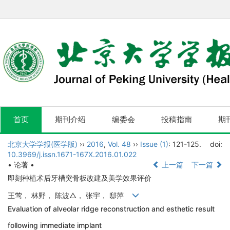
首页
期刊介绍
编委会
投稿指南
期
北京大学学报(医学版)
››
2016
,
Vol. 48
››
Issue (1)
: 121-125.
doi:
10.3969/j.issn.1671-167X.2016.01.022
• 论著 •
上一篇
下一篇
即刻种植术后牙槽突骨板改建及美学效果评价
王莺， 林野， 陈波△， 张宇， 邸萍
Evaluation of alveolar ridge reconstruction and esthetic result
following immediate implant