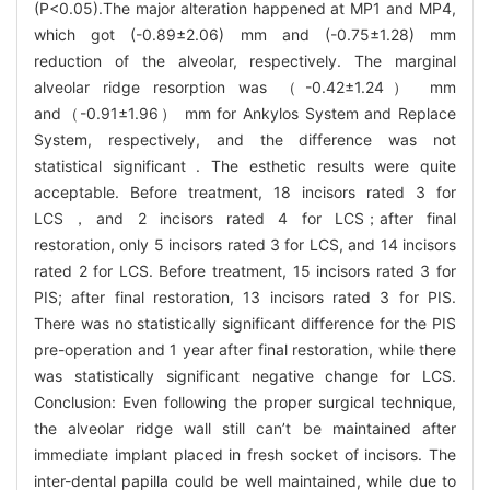
(P<0.05).The major alteration happened at MP1 and MP4,
which got (-0.89±2.06) mm and (-0.75±1.28) mm
reduction of the alveolar, respectively. The marginal
alveolar ridge resorption was （-0.42±1.24） mm
and（-0.91±1.96） mm for Ankylos System and Replace
System, respectively, and the difference was not
statistical significant . The esthetic results were quite
acceptable. Before treatment, 18 incisors rated 3 for
LCS，and 2 incisors rated 4 for LCS；after final
restoration, only 5 incisors rated 3 for LCS, and 14 incisors
rated 2 for LCS. Before treatment, 15 incisors rated 3 for
PIS; after final restoration, 13 incisors rated 3 for PIS.
There was no statistically significant difference for the PIS
pre-operation and 1 year after final restoration, while there
was statistically significant negative change for LCS.
Conclusion: Even following the proper surgical technique,
the alveolar ridge wall still can’t be maintained after
immediate implant placed in fresh socket of incisors. The
inter-dental papilla could be well maintained, while due to