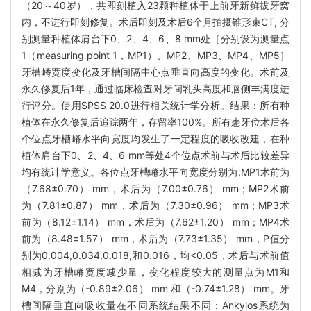
（20～40岁），共即刻植入23颗种植体于上前牙新鲜拔牙窝
内，不进行即刻修复。术后即刻及术后6个月拍摄锥形束CT, 分
别测量种植体肩台下0、2、4、6、8 mm处［分别设为测量点
1（measuring point 1，MP1）、MP2、MP3、MP4、MP5］
牙槽嵴宽度变化及牙槽间隔中心点垂直向高度的变化。术前及
永久修复后1年，通过临床检查对牙间乳头高度和唇侧丰满度进
行评分。使用SPSS 20.0进行相关统计学分析。结果：所有种
植体在永久修复后追踪两年，存留率100%。所有患牙位术后各
个位点牙槽嵴水平向宽度均发生了一定程度的吸收改建，在种
植体肩台下0、2、4、6 mm等处4个位点术前与术后比较差异
均有统计学意义。各位点牙槽嵴水平向宽度分别为:MP1术前为
（7.68±0.70） mm，术后为（7.00±0.76） mm；MP2术前
为（7.81±0.87） mm，术后为（7.30±0.96） mm；MP3术
前为（8.12±1.14） mm，术后为（7.62±1.20） mm；MP4术
前为（8.48±1.57） mm，术后为（7.73±1.35） mm，P值分
别为0.004,0.034,0.018,和0.016，均<0.05，术后与术前值
相减为牙槽嵴宽度减少量，变化程度较大的测量点为M1和
M4，分别为（-0.89±2.06） mm 和（-0.74±1.28） mm。牙
槽间隔垂直向吸收量在不同系统结果不同：Ankylos系统为