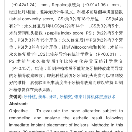
（-0.42±1.24） mm，Repalce系统为（-0.91±1.96） mm，
经过配对t检验，差异无统计学意义。种植术前唇侧丰满度指数
(labial convexity score, LCS)为3的有18个牙位，LCS为4的
有2个；永久修复后1年LCS为2的有14个，LCS为3的有5个。
术前牙间乳头指数（papilla index score, PSI）为2的有5个牙
位，PSI为3的有15个牙位；永久修复后1年PSI为2的有7个牙
位，PSI为3的有13个牙位，经过Willcoxon秩和检验，术前与
永久修复后1年LCS比较差异均有统计学意义（P<0.001），
PSI术前与永久修复后1年比较变化差异无统计学意义
（P=0.157)。结论：即刻种植术后不能避免牙槽嵴改建而导致
的牙槽骨改建吸收；即刻种植后切牙牙间乳头高度可以得到较
好的维持，唇侧软组织丰满度由于牙槽骨改建而难以维持;即刻
种植修复存在美学风险。
关键词:
牙种植,
美学,
牙科,
牙槽突,
锥束计算机体层摄影术
Abstract:
Objective： To evaluate the bone alteration subject to
remodeling and analyze the esthetic result following
immediate implant placement of incisors. Methods: In this
study, 20 patients (13 women, 7 men) were involved, who