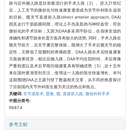
路与后外侧入路是目前最流行的手术入路［2］。进入21世纪
后，人工关节的微创化与快速康复逐渐成为关节外科医生追崇
的目标。髋关节直接前入路(direct anterior approach, DAA)
因其走行于肌筋膜间隙，理论上不伤及肌肉与神经血管，符合
微创化的手术目标；又因为DAA多采用平卧位，在假体安放的
准确性和调节肢体长度方面具有较大的优势; 同时，手术入路在
髋关节前方，后关节囊完整保留，既增大了手术后髋关节的稳
定性，又降低了屈髋时的疼痛程度。DAA入路在术后快速康复
方面效果优异，相比后侧入路，DAA平均住院时间、术后疼痛
严重程度以及术后早期功能康复具有明确优势［3］,近十五年
来在国外逐渐受到关注，使用这一入路的医生快速增长。本刊
这期围绕DAA之主题刊登了数篇相关文章，从不同的角度探讨
了目前国内关节外科医生最为关注的热点和焦点。
关键词:
关节成形术, 置换, 髋,
直接前入路,
微创外科手术
中图分类号:
R687.4
参考文献