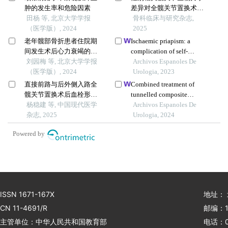
肿的发生率和危险因素
差异对全髋关节置换术疗
田杨 等, 北京大学学报
效的影响
骨科临床与研究杂志,
（医学版）, 2024
2025
老年髋部骨折患者住院期
Ischaemic priapism: a
间发生术后心力衰竭的列
complication of self-
线图预测模型的构建及验
刘园梅 等, 北京大学学报
administered hyaluronic
Archivos Espanoles De
证
（医学版）, 2024
acid gel as an injectable
Urologia, 2023
filler for penile
直接前路与后外侧入路全
Combined treatment of
augmentation
髋关节置换术后血栓形成
tunnelled composite
风险的对比研究
杨稳建 等, 中国现代医学
anterior-lateral inguinal skin
Archivos Espanoles De
杂志, 2025
flap, buccal mucosal graft
Urologia, 2024
and hyperbaric oxygen
Powered by
therapy for catastrophically
lost penis after circumcision
ISSN 1671-167X
地址：
CN 11-4691/R
邮编：1
主管单位：中华人民共和国教育部
电话：01