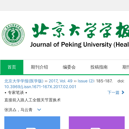
首页
期刊介绍
编委会
投稿指南
期
北京大学学报(医学版)
››
2017
,
Vol. 49
››
Issue (2)
: 185-187.
doi:
10.3969/j.issn.1671-167X.2017.02.001
• 专家笔谈 •
下一篇
直接前入路人工全髋关节置换术
张洪△，马云青