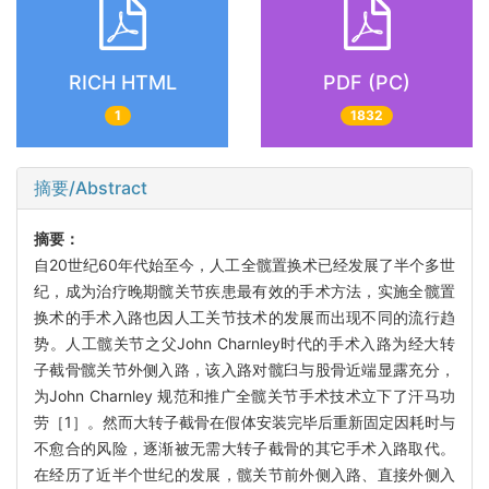
RICH HTML
PDF (PC)
1
1832
摘要/Abstract
摘要：
自20世纪60年代始至今，人工全髋置换术已经发展了半个多世
纪，成为治疗晚期髋关节疾患最有效的手术方法，实施全髋置
换术的手术入路也因人工关节技术的发展而出现不同的流行趋
势。人工髋关节之父John Charnley时代的手术入路为经大转
子截骨髋关节外侧入路，该入路对髋臼与股骨近端显露充分，
为John Charnley 规范和推广全髋关节手术技术立下了汗马功
劳［1］。然而大转子截骨在假体安装完毕后重新固定因耗时与
不愈合的风险，逐渐被无需大转子截骨的其它手术入路取代。
在经历了近半个世纪的发展，髋关节前外侧入路、直接外侧入