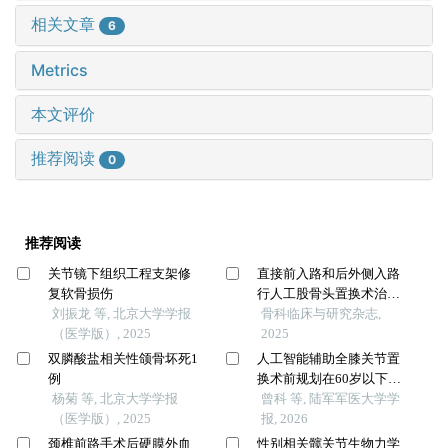
相关文章
6
Metrics
本文评价
推荐阅读
0
推荐阅读
关节镜下组织工程支架修
直接前入路和后外侧入路
复软骨损伤
行人工股骨头置换术治疗
刘振龙 等, 北京大学学报
老年股骨颈骨折早期的临
骨科临床与研究杂志,
（医学版）, 2025
床疗效对比
2025
双膦酸盐相关性颌骨坏死1
人工智能辅助全膝关节置
例
换术前规划在60岁以下患
杨菊 等, 北京大学学报
者中的优势表现：一项回
曾科 等, 陆军军医大学学
（医学版）, 2025
顾性横断面对比研究
报, 2026
颈椎前路手术后硬膜外血
性别相关髋关节生物力学