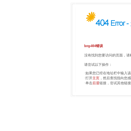
http404错误
没有找到您要访问的页面，请检
请尝试以下操作：
·如果您已经在地址栏中输入
·打开
主页
，然后查找指向您感
·单击
后退
链接，尝试其他链接