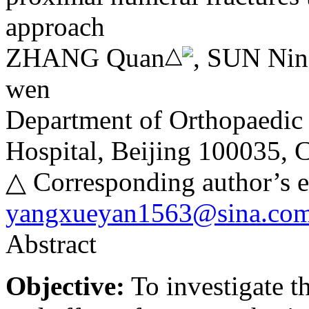
approach
△
ZHANG Quan
, SUN Ni
wen
Department of Orthopaedic 
Hospital, Beijing 100035, 
△ Corresponding author’s e
yangxueyan1563@sina.co
Abstract
Objective:
To investigate th