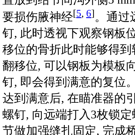
[
5
,
6
]
要损伤腋神经
。通过
钉, 此时透视下观察钢板
移位的骨折此时能够得到
翻移位, 可以钢板为模板
钉, 即会得到满意的复
达到满意后, 在瞄准器的
螺钉, 向远端打入3枚锁
节做加强缝扎固定, 完成