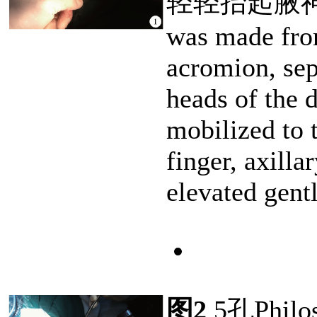
轻轻抬起腋
was made from
acromion, sep
heads of the d
mobilized to 
finger, axilla
elevated gent
图2
5孔Ph