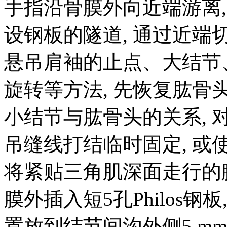
手指沿骨膜外向近端游离,
设钢板的隧道, 通过近端
悬吊肩袖的止点、大结节
旋转等方法, 先恢复肱骨头
小结节与肱骨头的关系, 
吊缝线打结临时固定, 
将紧贴三角肌深面走行的
膜外插入短5孔Philos钢
置放到结节间沟外侧5 mm