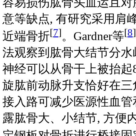
容易损伤肱骨头血运且对
意等缺点, 有研究采用
[
7
]
[
8
]
近端骨折
。Gardner等
法观察到肱骨大结节分水岭
神经可以从骨干上被抬起8~
旋肱前动脉升支恰好在三角
接入路可减少医源性血管
露肱骨大、小结节, 方便
定钢板对骨折进行桥接固定