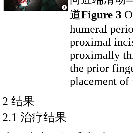
道
Figure 3
On
humeral perio
proximal incis
proximally th
the prior fin
placement of 
2 结果
2.1 治疗结果