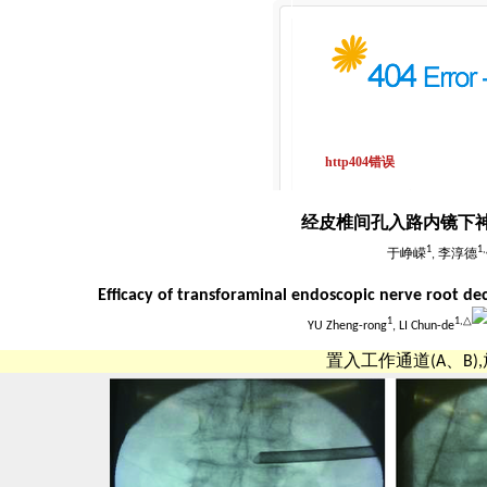
经皮椎间孔入路内镜下
1
1,
于峥嵘
, 李淳德
Efficacy of transforaminal endoscopic nerve root de
1
1,
△
YU Zheng-rong
, LI Chun-de
置入工作通道(A、B