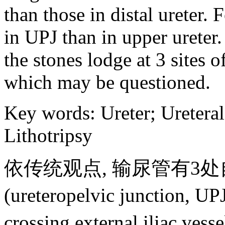
than those in distal ureter. F
in UPJ than in upper ureter. 
the stones lodge at 3 sites o
which may be questioned.
Key words
:
Ureter
;
Ureteral
Lithotripsy
依传统观点, 输尿管有3
(ureteropelvic juncti
crossing external ilia