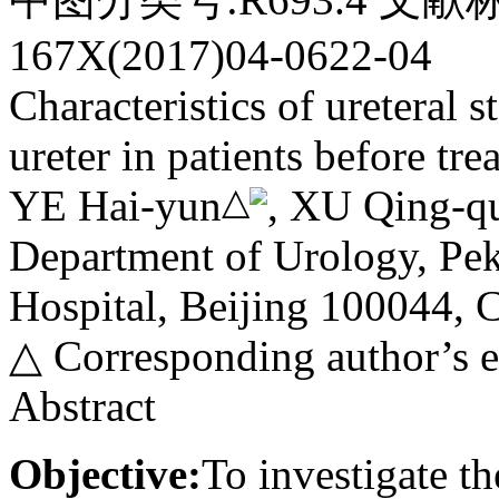
167X(2017)04-0622-04
Characteristics of ureteral s
ureter in patients before tr
△
YE Hai-yun
, XU Qing-
Department of Urology, Pek
Hospital, Beijing 100044, 
△ Corresponding author’s 
Abstract
Objective:
To investigate th