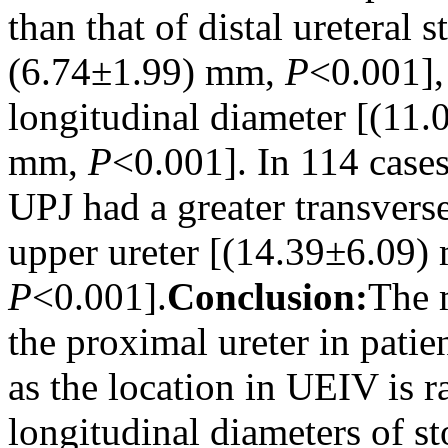
than that of distal ureteral
(6.74±1.99) mm,
P
<0.001],
longitudinal diameter [(11
mm,
P
<0.001]. In 114 cases 
UPJ had a greater transvers
upper ureter [(14.39±6.09
P
<0.001].
Conclusion:
The 
the proximal ureter in patie
as the location in UEIV is r
longitudinal diameters of st