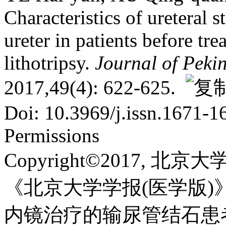
Characteristics of ureteral s
ureter in patients before tr
lithotripsy.
Journal of Peki
2017,49(4): 622-625.
Doi: 10.3969/j.issn.1671-
Permissions
Copyright©2017, 北京大
《北京大学学报(医学版)
内镜治疗的输尿管结石患