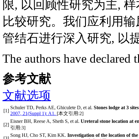
限, 以回顾性研究为主, 
比较研究。我们应利用输
管结石进行深入研究, 
The authors have declared th
参考文献
文献选项
Schuler
TD
,
Perks
AE
,
Ghiculete
D
,
et al
.
Stones lodge at 3 site
[1]
2007
,
21
(
Suppl 1
):
A1
.
[本文引用:2]
Eisner
BH
,
Reese
A
,
Sheth
S
,
et al
.
Ureteral stone location at 
[2]
引用:3]
Song
HJ
,
Cho
ST
,
Kim
KK
.
Investigation of the location of th
[3]