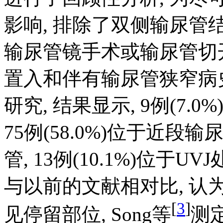
影响, 排除了双侧输尿
输尿管镜手术或输尿管切
置入和伴有输尿管狭窄病史
研究, 结果显示, 9例(7.
75例(58.0%)位于近段输尿
管, 13例(10.1%)位于UV
与以前的文献相对比, 认
[
3
]
见停留部位, Song等
测定