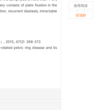
ry consists of plate fixation in the
推荐阅读
ion, recurrent diastasis, intractable
回顶部
5, 47(2): 368-372.
ated pelvic ring disease and its