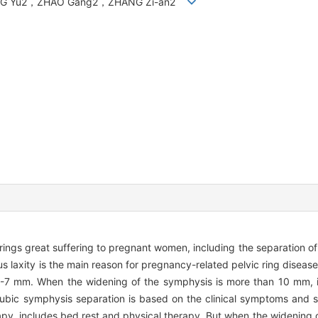
ANG Yu2，ZHAO Gang2，ZHANG Zi-an2
rings great suffering to pregnant women, including the separation of
s laxity is the main reason for pregnancy-related pelvic ring diseas
 3-7 mm. When the widening of the symphysis is more than 10 mm,
 pubic symphysis separation is based on the clinical symptoms and 
py, includes bed rest and physical therapy. But when the widening 