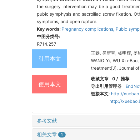
the surgery intervention may be a good treatment.
pubic symphysis and sacroiliac screw fixation. Othe
symptoms, and open rupture.
Key words:
Pregnancy complications,
Pubic symph
中图分类号:
R714.257
王轶, 吴新宝, 杨明辉, 姜
引用本文
WANG Yi, WU Xin-Bao, 
treatment[J]. Journal o
收藏文章
0
/
推荐
使用本文
导出引用管理器
EndNo
链接本文:
http://xuebao
http://xuebao
参考文献
相关文章
1