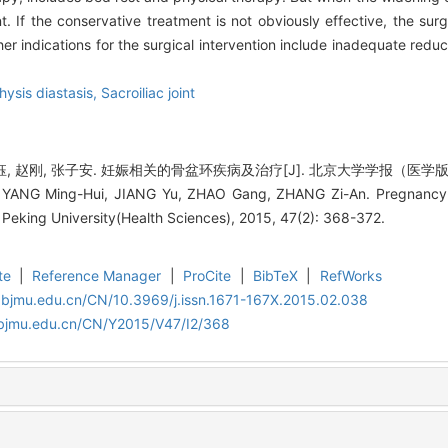
 If the conservative treatment is not obviously effective, the surge
r indications for the surgical intervention include inadequate reduct
ysis diastasis,
Sacroiliac joint
钰, 赵刚, 张子安. 妊娠相关的骨盆环疾病及治疗[J]. 北京大学学报（医学版）, 201
YANG Ming-Hui, JIANG Yu, ZHAO Gang, ZHANG Zi-An. Pregnancy-rel
f Peking University(Health Sciences), 2015, 47(2): 368-372.
te
|
Reference Manager
|
ProCite
|
BibTeX
|
RefWorks
.bjmu.edu.cn/CN/10.3969/j.issn.1671-167X.2015.02.038
.bjmu.edu.cn/CN/Y2015/V47/I2/368