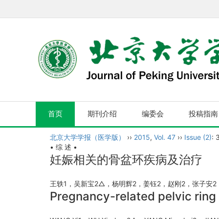
首页
期刊介绍
编委会
投稿指南
北京大学学报（医学版）
››
2015
,
Vol. 47
››
Issue (2)
: 
• 综 述 •
妊娠相关的骨盆环疾病及治疗
王轶1，吴新宝2△，杨明辉2，姜钰2，赵刚2，张子安
Pregnancy-related pelvic ring