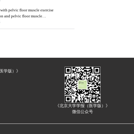
poca
3
with pelvic floor muscle exercise
on and pelvic floor muscle
tive bladder: a retrospective study
4
（医学版）》
《北京大学学报（医学版）》
微信公众号