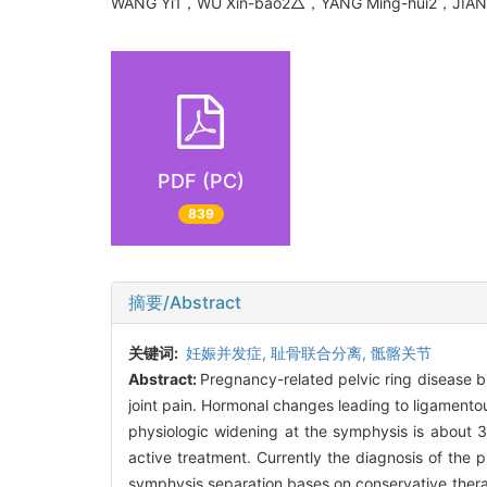
WANG Yi1，WU Xin-bao2△，YANG Ming-hui2，JI
PDF (PC)
839
摘要/Abstract
关键词:
妊娠并发症,
耻骨联合分离,
骶髂关节
Abstract:
Pregnancy-related pelvic ring disease b
joint pain. Hormonal changes leading to ligamentou
physiologic widening at the symphysis is about
active treatment. Currently the diagnosis of the
symphysis separation bases on conservative thera