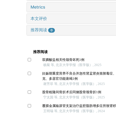
Metrics
本文评价
推荐阅读
0
推荐阅读
双膦酸盐相关性颌骨坏死1例
杨菊 等, 北京大学学报（医学版）, 2025
妊娠期重度营养不良合并急性肾盂肾炎致脓毒症
克、多器官功能衰竭1例
谢芳菲 等, 北京大学学报（医学版）, 2025
股骨粗隆间骨折术后同侧股骨颈骨折1例
宁太国 等, 北京大学学报（医学版）, 2025
覆膜金属输尿管支架治疗盆腔脂肪增多症所致肾
王明瑞 等, 北京大学学报（医学版）, 2024