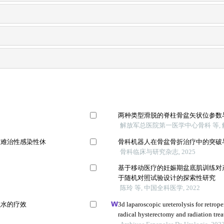
两种类型滑脱的脊柱骨盆矢状位参数
解放军总医院第一医学中心骨科 等, 解
、难治性感染性休
骨科机器人在骨盆骨折治疗中的突破
骨科临床与研究杂志, 2025
基于移动医疗的妊娠期盆底肌训练对
于随机对照试验设计的探索性研究
陈玲 等, 中国全科医学, 2022
积水的疗效
3d laparoscopic ureterolysis for retrope
radical hysterectomy and radiation treat