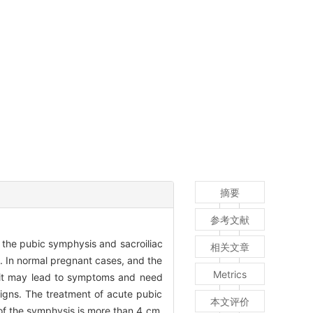
摘要
参考文献
 the pubic symphysis and sacroiliac
相关文章
e. In normal pregnant cases, and the
Metrics
 it may lead to symptoms and need
signs. The treatment of acute pubic
本文评价
of the symphysis is more than 4 cm,