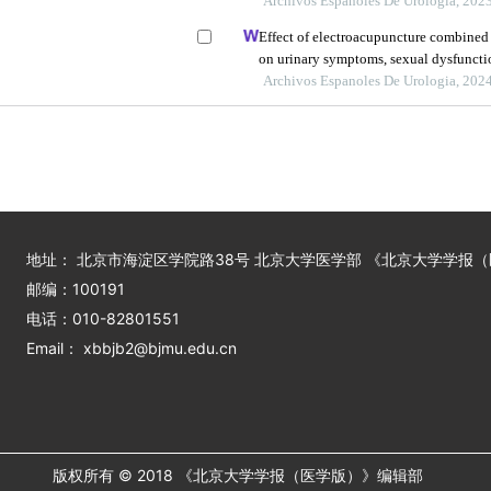
from the oncological institute, cluj na
Archivos Espanoles De Urologia, 202
Effect of electroacupuncture combined 
on urinary symptoms, sexual dysfuncti
strength in female patients with overac
Archivos Espanoles De Urologia, 202
地址： 北京市海淀区学院路38号 北京大学医学部 《北京大学学报
邮编：100191
电话：010-82801551
Email： xbbjb2@bjmu.edu.cn
版权所有 © 2018 《北京大学学报（医学版）》编辑部