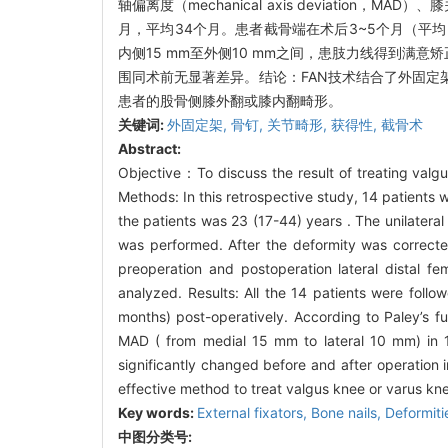
轴偏离度（mechanical axis deviation，
月，平均34个月。患者截骨端在术后3~5个月（平均3
内侧15 mm至外侧10 mm之间，患肢力线得到满意矫
围同术前无显著差异。结论：FAN技术结合了外固
患者的股骨侧膝外翻或膝内翻畸形。
关键词:
外固定架,
骨钉,
关节畸形,
获得性,
截骨术
Abstract:
Objective：To discuss the result of treating valgu
Methods: In this retrospective study, 14 patients
the patients was 23 (17-44) years . The unilateral
was performed. After the deformity was corrected
preoperation and postoperation lateral distal 
analyzed. Results: All the 14 patients were fol
months) post-operatively. According to Paley’s f
MAD ( from medial 15 mm to lateral 10 mm) in 1
significantly changed before and after operation 
effective method to treat valgus knee or varus kn
Key words:
External fixators,
Bone nails,
Deformiti
中图分类号: