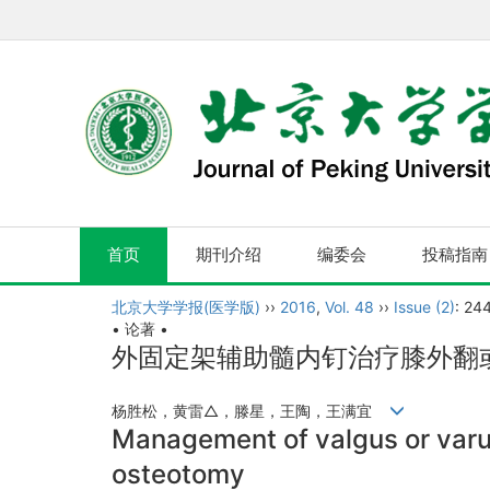
首页
期刊介绍
编委会
投稿指南
北京大学学报(医学版)
››
2016
,
Vol. 48
››
Issue (2)
: 24
• 论著 •
外固定架辅助髓内钉治疗膝外翻
杨胜松，黄雷△，滕星，王陶，王满宜
Management of valgus or varus 
osteotomy