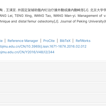
满宜. 外固定架辅助髓内钉治疗膝外翻或膝内翻畸形[J]. 北京大学学报(医学版), 
NG Lei, TENG Xing, WANG Tao, WANG Man-yi. Management of valg
technique and distal femur osteotomy[J]. Journal of Peking University
te
|
Reference Manager
|
ProCite
|
BibTeX
|
RefWorks
.bjmu.edu.cn/CN/10.3969/j.issn.1671-167X.2016.02.012
.bjmu.edu.cn/CN/Y2016/V48/I2/244