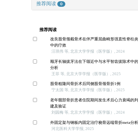
推荐阅读
0
推荐阅读
改良股骨颈截骨术在伴严重屈曲畸形强直性脊柱
中的疗效
汪琪伟 等, 北京大学学报（医学版）, 2024
顺牙长轴拔牙法在下颌近中与水平智齿拔除术中
分析
王菲 等, 北京大学学报（医学版）, 2025
股骨粗隆间骨折术后同侧股骨颈骨折1例
宁太国 等, 北京大学学报（医学版）, 2025
老年髋部骨折患者住院期间发生术后心力衰竭的
建及验证
刘园梅 等, 北京大学学报（医学版）, 2024
外固定架与钢板内固定治疗桡骨远端骨折meta分
河北医科大学学报, 2025