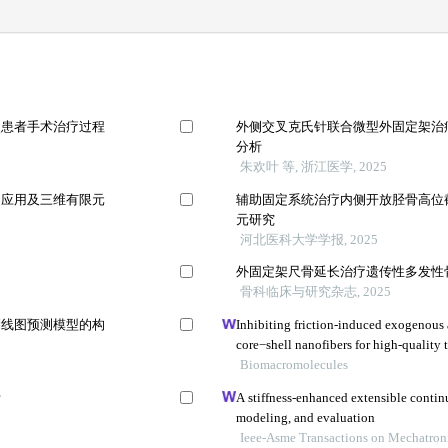
炎患者手术治疗过程
外侧交叉克氏针联合微型外固定架治
分析
朱欢叶 等, 浙江医学, 2025
的应用及三维有限元
辅助固定系统治疗内侧开放胫骨高位截骨t
元研究
河北医科大学学报, 2025
外固定架尺骨延长治疗遗传性多发性
骨科临床与研究杂志, 2025
列线图预测模型的构
Inhibiting friction-induced exogenous 
core−shell nanofibers for high-quality 
Biomacromolecules
析
A stiffness-enhanced extensible contin
modeling, and evaluation
Ieee-Asme Transactions on Mechatron