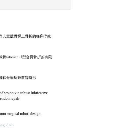
疗儿童肱骨髁上骨折的临床疗效
akeuchi ⅱ型合页骨折的有限
骨软骨瘤所致前臂畸形
adhesion via robust lubricative
tendon repair
uum surgical robot: design,
ics, 2025