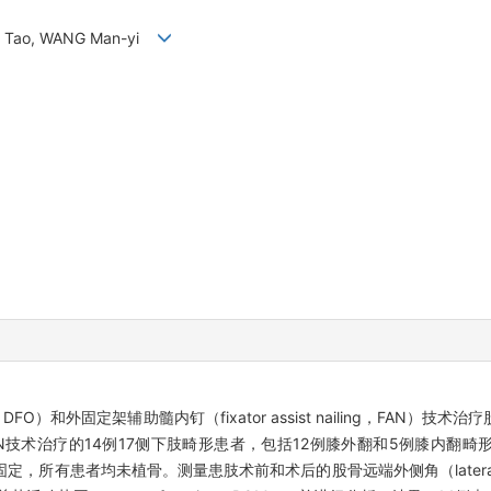
G Tao, WANG Man-yi
my，DFO）和外固定架辅助髓内钉（fixator assist nailing，FA
用FAN技术治疗的14例17侧下肢畸形患者，包括12例膝外翻和5例膝内
患者均未植骨。测量患肢术前和术后的股骨远端外侧角（lateral distal