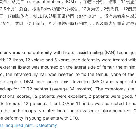
MAD）、膝关节活动范围（range of motion，ROM），并进行分析。结果：
.5个月）愈合。根据Paley功能评分标准，12例为优，2例为良；12例
正；17侧肢体有11侧LDFA 达到正常范围（84°~90°）。没有患者
定架安全、微创、便于调节、可准确矫正畸形的优点，以及髓内钉固定时患
s or varus knee deformity with fixator assist nailing (FAN) techniq
 with 17 limbs, 12 valgus and 5 varus knee deformity were treated w
 external fixator was mounted on the lateral side of femur, the minim
, the intramedully nail was inserted to fix the femur. None of th
femur angle (LDFA), mechanical axis deviation (MAD) and range 
lowed-up for 12-72 months (average 34 months). The osteotomy site
unctional scores, 12 patients were excellent, 2 patients were good
5 limbs of 12 patients. The LDFA in 11 limbs was corrected to 
in the both groups. No infection or neuro-vascular injury occurred. 
ee deformity in young patients with DFO.
es, acquired joint,
Osteotomy