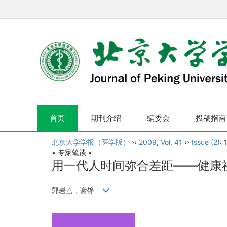
首页
期刊介绍
编委会
投稿指南
北京大学学报（医学版）
››
2009
,
Vol. 41
››
Issue (2)
: 
• 专家笔谈 •
用一代人时间弥合差距——健康
郭岩△，谢铮