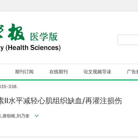
期刊订阅
在线期刊
论文视频导读
广告
 335-338.
素Ⅱ水平减轻心肌组织缺血/再灌注损伤
三葆,唐朝枢,刘乃奎