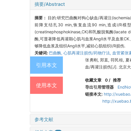
摘要/Abstract
摘要：
目的:研究巴曲酶对狗心缺血/再灌注(ischemia/r
前降支结扎30 min,恢复血流90 min,造成I/
(creatinephosphokinase,CK)和乳酸脱氢酶(
酶,可显著降低再灌期心肌与血浆AngⅡ水平及血浆CK
够降低血浆及组织AngⅡ水平,减轻心肌组织I/R损伤.
关键词:
巴曲酶,
心肌再灌注损伤/药物疗法,
血管紧张素
张勇刚, 郑直, 符民桂,
引用本文
血/再灌注损伤[J]. 北京大学
收藏文章
0
/
推荐
使用本文
导出引用管理器
EndNo
链接本文:
http://xuebao
http://xuebao
参考文献