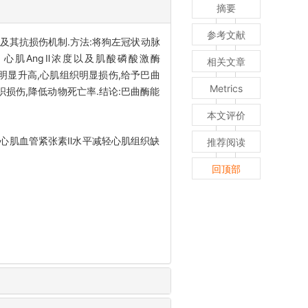
摘要
参考文献
)水平的影响及其抗损伤机制.方法:将狗左冠状动脉
定血浆、心肌AngⅡ浓度以及肌酸磷酸激酶
相关文章
AngⅡ水平明显升高,心肌组织明显损伤,给予巴曲
Metrics
织损伤,降低动物死亡率.结论:巴曲酶能
本文评价
低血浆及心肌血管紧张素Ⅱ水平减轻心肌组织缺
推荐阅读
回顶部