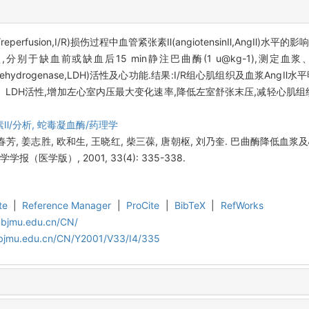
eperfusion,I/R)损伤过程中血管紧张素Ⅱ(angiotensinⅡ,AngⅡ
R模型,分别于缺血前或缺血后15 min静注巴曲酶(1 u@kg-1),测
lacate dehydrogenase,LDH)活性及心功能.结果:I/R组心肌组织及血浆
、LDH活性,增加左心室内压最大变化速率,降低左室舒张末压,减轻心肌组
Ⅱ/分析,
蛇毒凝血酶/药理学
 夏春芳, 姜志胜, 欧和生, 王晓红, 柴三葆, 唐朝枢, 刘乃奎. 巴曲酶降
学报（医学版）, 2001, 33(4): 335-338.
te
|
Reference Manager
|
ProCite
|
BibTeX
|
RefWorks
.bjmu.edu.cn/CN/
.bjmu.edu.cn/CN/Y2001/V33/I4/335