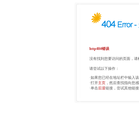
http404错误
没有找到您要访问的页面，请检
请尝试以下操作：
·如果您已经在地址栏中输入
·打开
主页
，然后查找指向您感
·单击
后退
链接，尝试其他链接