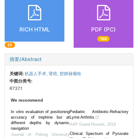
RICH HTML
PDF (PC)
188
25
摘要/Abstract
关键词:
机器人手术,
肾癌,
腔静脉瘤栓
中图分类号:
R737.1
We recommend
In vitro evaluation of positioning
Pediatric Antibiotic-Refractory
accuracy of trephine bur at
Lyme Arthritis
different depths by dynamic
AAP Grand Rounds
,
2019
navigation
Clinical Spectrum of Pyruvate
Journal of Peking University