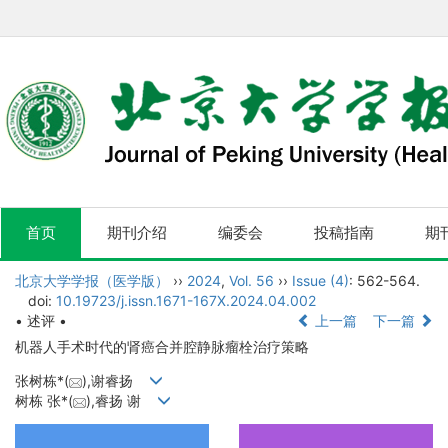
首页
期刊介绍
编委会
投稿指南
期
北京大学学报（医学版）
››
2024
,
Vol. 56
››
Issue (4)
: 562-564.
doi:
10.19723/j.issn.1671-167X.2024.04.002
• 述评 •
上一篇
下一篇
机器人手术时代的肾癌合并腔静脉瘤栓治疗策略
张树栋*(
),谢睿扬
树栋 张*(
),睿扬 谢