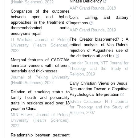
Kinase Deficiency
(Health Sciences)
,
2022
AAP Grand Rounds
,
2018
Comparison of the outcomes
between open and hybrid
Coin, Earring, and Battery
approaches in the treatment of
Ingestions
thoracoabdominal aortic
AAP Grand Rounds
,
2019
aneurysms repair
The Creator blasphemed? : A
LI Wei-hao
,
Journal of Peking
critical analysis of Van Ruler’s
University (Health Sciences)
,
rejection of Augustine’s use of
2022
the distinction uti and frui
Marginal features of CAD/CAM
van der Dussen
,
NTT Journal for
laminate veneers with different
Theology and the Study of
materials and thicknesses
Religion
,
2019
Journal of Peking University
(Health Sciences)
,
2022
Early Christian Views on Jesus’
Resurrection Toward a Cognitive
Relation of smoking status to
Psychological Interpretation
family health and personality
István Czachesz
,
NTT Journal
traits in residents aged over 18
for Theology and the Study of
years in China
Religion
,
2007
MIN He-wei
,
Journal of Peking
University (Health Sciences)
,
2022
Relationship between treatment