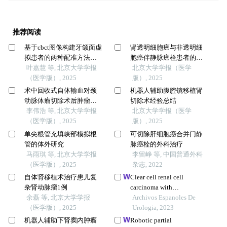
推荐阅读
基于cbct图像构建牙颌面虚
肾透明细胞癌与非透明细
拟患者的两种配准方法比
胞癌伴静脉癌栓患者的临
较
叶嘉慧 等, 北京大学学报
床病理特征及预后比较
北京大学学报（医学
（医学版）, 2025
版）, 2025
术中回收式自体输血对颈
机器人辅助腹腔镜移植肾
动脉体瘤切除术后肿瘤预
切除术经验总结
后的影响
李伟浩 等, 北京大学学报
北京大学学报（医学
（医学版）, 2025
版）, 2025
单尖根管充填峡部模拟根
可切除肝细胞癌合并门静
管的体外研究
脉癌栓的外科治疗
马雨琪 等, 北京大学学报
李留峥 等, 中国普通外科
（医学版）, 2025
杂志, 2022
自体肾移植术治疗患儿复
Clear cell renal cell
杂肾动脉瘤1例
carcinoma with
余磊 等, 北京大学学报
hemangioblastoma-like
Archivos Espanoles De
（医学版）, 2025
features: a case report
Urologia, 2023
机器人辅助下肾窦内肿瘤
Robotic partial