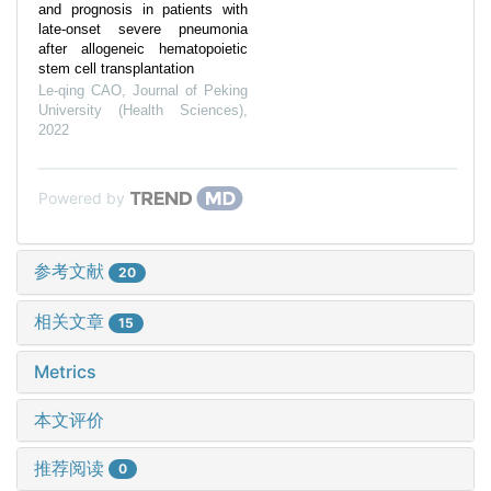
and prognosis in patients with
late-onset severe pneumonia
after allogeneic hematopoietic
stem cell transplantation
Le-qing CAO
,
Journal of Peking
University (Health Sciences)
,
2022
Powered by
参考文献
20
相关文章
15
Metrics
本文评价
推荐阅读
0