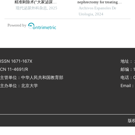
精准剜除术(“大家泌尿
nephrectomy for treating
网”观看手术视频)
现代泌尿外科杂志, 2025
renal masses: outcomes and
Archivos Espanoles De
complications
Urologia, 2024
Powered by
ISSN 1671-167X
地址：
CN 11-4691/R
邮编：1
主管单位：中华人民共和国教育部
电话：01
主办单位：北京大学
Email：
版