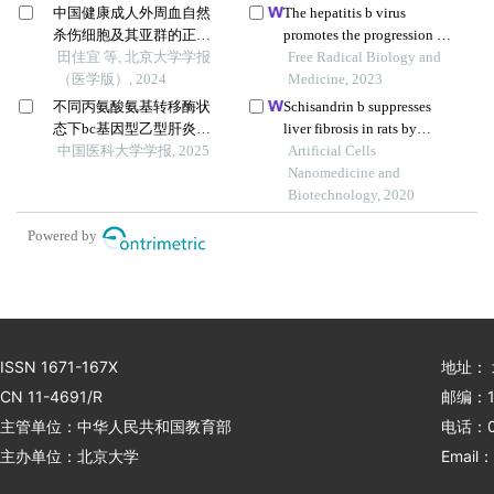
性t淋巴细胞应答
中国健康成人外周血自然
The hepatitis b virus
杀伤细胞及其亚群的正常
promotes the progression of
值范围流式细胞学分析
田佳宜 等, 北京大学学报
non-alcoholic fatty liver
Free Radical Biology and
（医学版）, 2024
disease through incomplete
Medicine, 2023
autophagy
不同丙氨酸氨基转移酶状
Schisandrin b suppresses
态下bc基因型乙型肝炎病
liver fibrosis in rats by
毒对肝星状细胞的影响
中国医科大学学报, 2025
targeting mir-101-5p
Artificial Cells
through the tgf-β signaling
Nanomedicine and
pathway
Biotechnology, 2020
Powered by
ISSN 1671-167X
地址：
CN 11-4691/R
邮编：1
主管单位：中华人民共和国教育部
电话：01
主办单位：北京大学
Email：