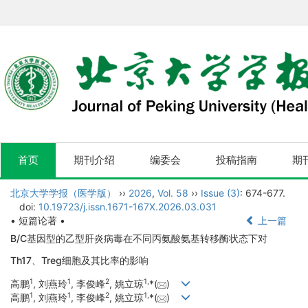
首页
期刊介绍
编委会
投稿指南
期
北京大学学报（医学版）
››
2026
,
Vol. 58
››
Issue (3)
: 674-677.
doi:
10.19723/j.issn.1671-167X.2026.03.031
• 短篇论著 •
上一篇
B/C基因型的乙型肝炎病毒在不同丙氨酸氨基转移酶状态下对
Th17、Treg细胞及其比率的影响
1
1
2
1
,
高鹏
, 刘燕玲
, 李俊峰
, 姚立琼
*(
)
1
1
2
1
,
高鹏
, 刘燕玲
, 李俊峰
, 姚立琼
*(
)