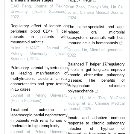
aminetransferase stages
Foxp3+ Tregs
GAO Peng
,
Journal of Peking
Yan Zhao, Chenyu Wu, Lin Cai,
University (Health Sciences)
,
et al.
,
Chinese Medical Journal
,
2022
2024
Regulatory effect of lactate on
The niche-specialist and age-
peripheral blood CD4+ T cell
related oral microbial
subsets in patients with
ecosystem: crosstalk with host
rheumatoid arthritis
immune cells in homeostasis
Huina HUANG
,
Journal of
Dongjia Lin
,
Microbial genomics
,
Peking University (Health
2022
Sciences)
,
2024
Balanced T helper 17/regulatory
Pulmonary arterial hypertension
T cells in gut–lung axis improve
as leading manifestation of
chronic obstructive pulmonary
methylmalonic aciduria: clinical
disease: The benefits of
characteristics and gene testing
Polygonatum sibiricum
in 15 cases
polysaccharide
Journal of Peking University
Lixia Li, Min Tao, Yu-Chao
(Health Sciences)
Kuang, et al.
,
Chinese Medical
Journal
,
2025
Treatment outcome of
laparoscopic partial nephrectomy
Innate and adaptive immune
in patients with renal tumors of
response to chronic pulmonary
moderate to high complexity
infection of hyphae of
Journal of Peking University
Aspergillus fumigatus in a new