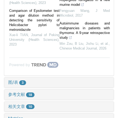
(Health Sciences)
,
2023
murine model
Comparison of Epsilometer test
Fengyuan Wang
,
J Med
and agar dilution method in
Microbiol
,
2017
detecting the sensitivity of
Autoimmune diseases and
Helicobacter pylori to
malignancies in patients with
metronidazole
thymoma: A 9-year retrospective
Xue-li TIAN
,
Journal of Peking
study
University (Health Sciences)
,
Min Zou, B Liu, Jishu Li, et al.
,
2023
Chinese Medical Journal
,
2026
Powered by
图/表
3
参考文献
18
相关文章
10