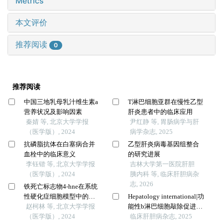
Metrics
本文评价
推荐阅读
0
推荐阅读
中国三地乳母乳汁维生素a
T淋巴细胞亚群在慢性乙型
营养状况及影响因素
肝炎患者中的临床应用
秦婧 等, 北京大学学报
尹红静 等, 胃肠病学与肝
（医学版）, 2024
病学杂志, 2025
抗磷脂抗体在白塞病合并
乙型肝炎病毒基因组整合
血栓中的临床意义
的研究进展
李钰锴 等, 北京大学学报
吉林大学第一医院肝胆
（医学版）, 2024
胰内科 等, 临床肝胆病杂
志, 2026
铁死亡标志物4-hne在系统
性硬化症细胞模型中的表
Hepatology international|功
达及意义
赵柯林 等, 北京大学学报
能性b淋巴细胞敲除促进肝
（医学版）, 2024
内hbv复制并抑制hbv特异
临床肝胆病杂志, 2025