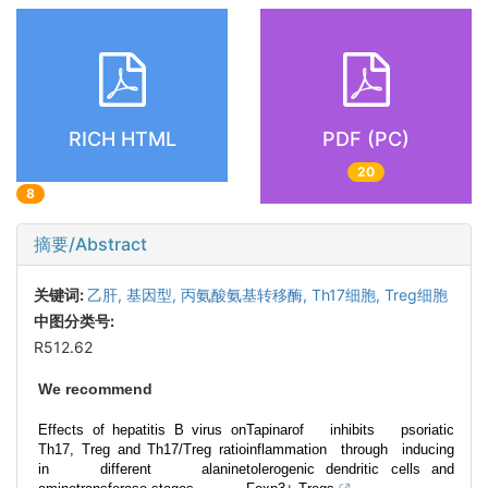
RICH HTML
PDF (PC)
20
8
摘要/Abstract
关键词:
乙肝,
基因型,
丙氨酸氨基转移酶,
Th17细胞,
Treg细胞
中图分类号:
R512.62
We recommend
Effects of hepatitis B virus on
Tapinarof inhibits psoriatic
Th17, Treg and Th17/Treg ratio
inflammation through inducing
in different alanine
tolerogenic dendritic cells and