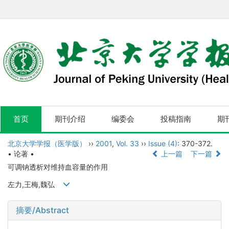
首页
期刊介绍
编委会
投稿指南
期
北京大学学报（医学版）
››
2001
,
Vol. 33
››
Issue (4)
: 370-372.
• 论著 •
上一篇
下一篇
可调钠透析对维持血容量的作用
左力,王梅,魏弘
摘要/Abstract