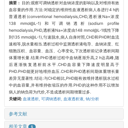
摘要：
目的:观察可调钠透析对血钠浓度的影响以及对维持有效
血容量的作用.方法:对稳定的维持性血液透析病人各进行4 h的
普通透析(conventional hemodialysis,CHD,透析液Na+浓度
138 mmol@L-1)和可调钠透析(sodiurn profile
hemodialysis,PHD,透析液Na+浓度由148 mmol@L-1线性下降
到135 mmol@L-1),匀速脱水,病人自身对照,CHD和PHD时血流
速相等,脱水量相当.透析过程中监测透析液电导、血钠浓度、红
细胞压积、血容量、血压、心率变化,下次透析前记录透析间期
体重增长量.结果:PHD透析过程中血钠逐渐升高,2 h达高峰,随
后逐渐恢复透析前水平.CHD血容量下降速度明显高于
PHD.PHD能更好地维持血压.CHD和PHD透析间期体重增长量
差异无显著性.结论:与CHD相比,PHD能有效维持透析脱水过程
中的血容量,并有维持收缩压的作用.PHD的这种作用不以增加
病人的钠负荷为代价,不造成透析间期增重过多.
关键词:
血液透析,
可调钠透析,
血液透析液,
钠/分析
参考文献
相关文章
5