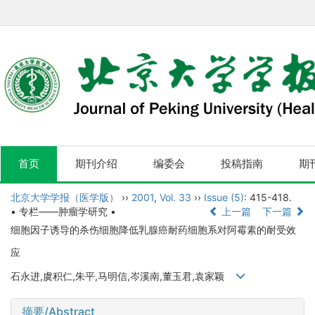
首页
期刊介绍
编委会
投稿指南
期
北京大学学报（医学版）
››
2001
,
Vol. 33
››
Issue (5)
: 415-418.
• 专栏——肿瘤学研究 •
上一篇
下一篇
细胞因子诱导的杀伤细胞降低乳腺癌耐药细胞系对阿霉素的耐受效
应
石永进,虞积仁,朱平,马明信,岑溪南,董玉君,袁家颖
摘要/Abstract