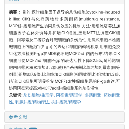
摘要：
目的:探讨细胞因子诱导的杀伤细胞(cytokine-induced
k iller, CIK)与化疗药物对多药耐药(multidrug resistance,
MDR)肿瘤细胞产生协同杀伤效应的机制.方法:用细胞培养法加
细胞因子在体外诱导并扩增CIK细胞,应用MTT法测定CIK细
胞、阿霉素及二者联合对靶细胞的杀伤活性,用流式细胞术检测
靶细胞上P糖蛋白(P-gp) 的表达和细胞内药物积累,用细胞免疫
组化方法检测P-gp在MDR靶细胞MCF7adr内的分布.结果:CIK
细胞可使MCF7adr细胞P-gp的表达活性下降82.5%,耐药靶细
胞内阿霉素积累增加3 .2倍,使联合杀伤率比单纯加阿霉素(同等
剂量)组增加7.8倍,比单纯加CIK细胞(相同效靶比)组增加1.3倍.
结论:CIK细胞可明显抑制MCF7adr肿瘤细胞系的P-gp表达,可
协同阿霉素提高对MCF7adr肿瘤细胞系的杀伤活性.
关键词:
杀伤细胞/生理学,
阿霉素/药理学,
多药耐受,
药物耐受
性,
乳腺肿瘤/药物疗法,
抗肿瘤药/药理学
参考文献