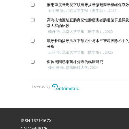
罹患重度牙周炎下颌磨牙拔牙微翻瓣牙槽嵴保存
石宇彤 等, 北京大学学报（医学版）, 2025
高海拔地区结直肠良恶性肿瘤患者肠道菌群差异
常人群的比较
韩丹 等, 北京大学学报（医学版）, 2025
顺牙长轴拔牙法在下颌近中与水平智齿拔除术中
分析
王菲 等, 北京大学学报（医学版）, 2025
假体周围感染菌株分布的临床研究
孙小波 等, 赣南医科大学, 2024
Powered by
ISSN 1671-167X
CN 11-4691/R