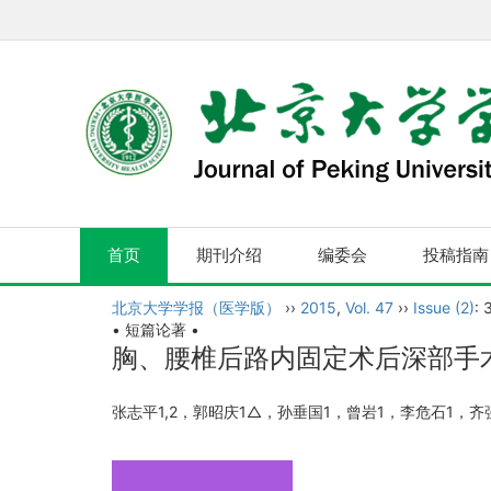
首页
期刊介绍
编委会
投稿指南
北京大学学报（医学版）
››
2015
,
Vol. 47
››
Issue (2)
: 
• 短篇论著 •
胸、腰椎后路内固定术后深部手
张志平1,2，郭昭庆1△，孙垂国1，曾岩1，李危石1，