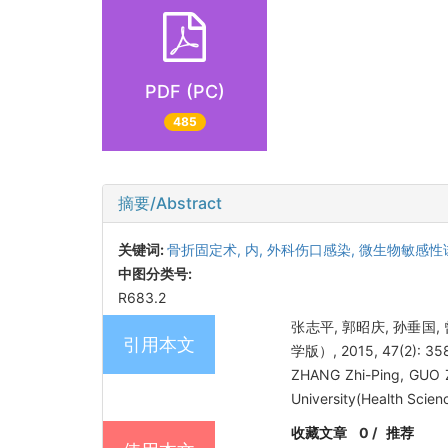
PDF (PC)
485
摘要/Abstract
关键词:
骨折固定术,
内,
外科伤口感染,
微生物敏感性
中图分类号:
R683.2
张志平, 郭昭庆, 孙垂国
引用本文
学版）, 2015, 47(2): 35
ZHANG Zhi-Ping, GUO Z
University(Health Scien
收藏文章
0
/
推荐