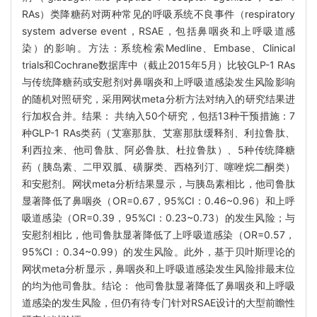
RAs）类降糖药对两种常见的呼吸系统不良事件（respiratory
system adverse event，RSAE，包括鼻咽炎和上呼吸道感
染）的影响。方法：系统检索Medline、Embase、Clinical
trials和Cochrane数据库中（截止2015年5月）比较GLP-1 RAs
与传统降糖药或安慰剂对鼻咽炎和上呼吸道感染发生风险影响
的随机对照研究，采用网状meta分析方法对纳入的研究结果进
行加权合并。结果： 共纳入50个研究，包括13种干预措施：7
种GLP-1 RAs类药（艾塞那肽、艾塞那肽缓释剂、利拉鲁肽、
利西拉来、他司鲁肽、阿必鲁肽、杜拉鲁肽）、5种传统降糖
药（胰岛素、二甲双胍、磺脲类、西格列汀、噻唑烷二酮类）
和安慰剂。网状meta分析结果显示，与胰岛素相比，他司鲁肽
显著降低了鼻咽炎（OR=0.67，95%CI：0.46~0.96）和上呼
吸道感染（OR=0.39，95%CI：0.23~0.73）的发生风险；与
安慰剂相比，他司鲁肽显著降低了上呼吸道感染（OR=0.57，
95%CI：0.34~0.99）的发生风险。此外，基于贝叶斯理论的
网状meta分析显示，鼻咽炎和上呼吸道感染发生风险排最末位
的均为他司鲁肽。结论： 他司鲁肽显著降低了鼻咽炎和上呼吸
道感染的发生风险，但仍有待专门针对RSAE设计的大型前瞻性