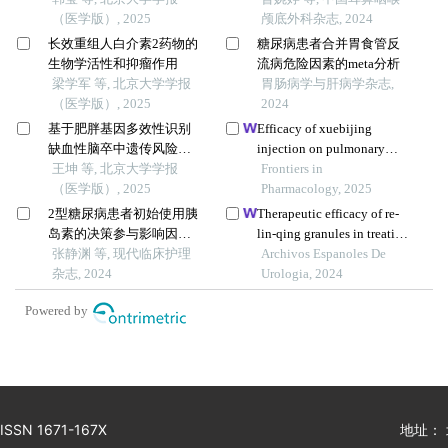
（医学版）, 2025
颅底外科杂志, 2024
长效重组人白介素2药物的
糖尿病患者合并胃食管反
生物学活性和抑瘤作用
流病危险因素的meta分析
梁学军 等, 北京大学学报
胃肠病学与肝病学杂志,
（医学版）, 2025
2024
基于肥胖基因多效性识别
Efficacy of xuebijing
缺血性脑卒中遗传风险位
injection on pulmonary
点的同胞对研究
王坤 等, 北京大学学报
ventilation improvement in
Frontiers in
（医学版）, 2025
acute pancreatitis: a
Pharmacology, 2025
systematic review and meta-
2型糖尿病患者初始使用胰
Therapeutic efficacy of re-
analysis
岛素的决策参与影响因素
lin-qing granules in treating
质性研究的meta整合
张静渊 等, 现代临床护理
type 2 diabetes mellitus
Archivos Espanoles De
杂志, 2024
complicated with urinary
Urologia, 2024
tract infection: a
Powered by
retrospective study
ISSN 1671-167X
地址：