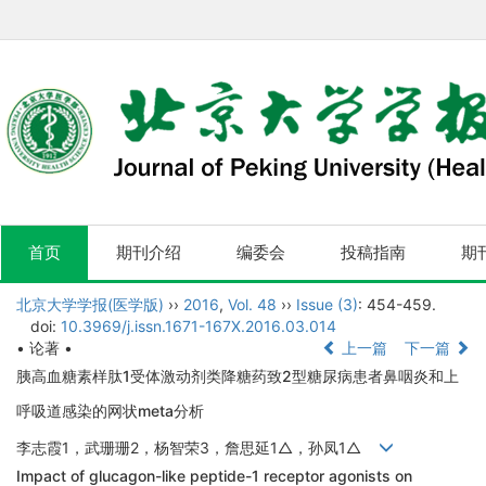
首页
期刊介绍
编委会
投稿指南
期
北京大学学报(医学版)
››
2016
,
Vol. 48
››
Issue (3)
: 454-459.
doi:
10.3969/j.issn.1671-167X.2016.03.014
• 论著 •
上一篇
下一篇
胰高血糖素样肽1受体激动剂类降糖药致2型糖尿病患者鼻咽炎和上
呼吸道感染的网状meta分析
李志霞1，武珊珊2，杨智荣3，詹思延1△，孙凤1△
Impact of glucagon-like peptide-1 receptor agonists on