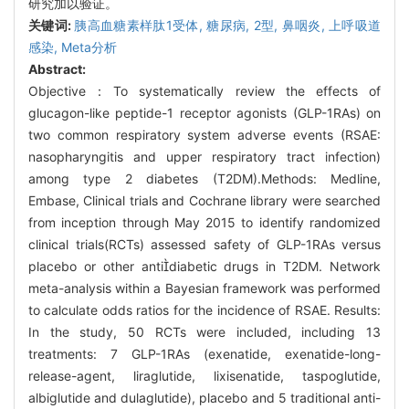
研究加以验证。
关键词:
胰高血糖素样肽1受体,
糖尿病,
2型,
鼻咽炎,
上呼吸道
感染,
Meta分析
Abstract:
Objective：To systematically review the effects of
glucagon-like peptide-1 receptor agonists (GLP-1RAs) on
two common respiratory system adverse events (RSAE:
nasopharyngitis and upper respiratory tract infection)
among type 2 diabetes (T2DM).Methods: Medline,
Embase, Clinical trials and Cochrane library were searched
from inception through May 2015 to identify randomized
clinical trials(RCTs) assessed safety of GLP-1RAs versus
placebo or other antidiabetic drugs in T2DM. Network
meta-analysis within a Bayesian framework was performed
to calculate odds ratios for the incidence of RSAE. Results:
In the study, 50 RCTs were included, including 13
treatments: 7 GLP-1RAs (exenatide, exenatide-long-
release-agent, liraglutide, lixisenatide, taspoglutide,
albiglutide and dulaglutide), placebo and 5 traditional anti-