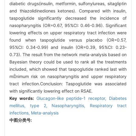
diabetic drugs(insulin, metformin, sulfonylureas, sitagliptin
and thiazolidinediones ketones). Compared with insulin,
taspoglutide significantly decreased the incidence of
nasopharyngitis (OR=0.67, 95%CI: 0.46-0.96). Significant
lowering effects on upper respiratory tract infection were
found when taspoglutide versus placebo (OR=0.57,
95%CI: 0.34-0.99) and insulin (OR=0.39, 95%CI: 0.23-
0.73). The result from the network meta-analysis based on
Bayesian theory could be used to rank all the treatments
included, which showed that taspoglutide ranked last with
minimum risk on nasopharyngitis and upper respiratory
tract infection.Conclusion: Taspoglutide was associated
with significantly lowering effect on RSAE.
Key words:
Glucagon-like peptide-1 receptor,
Diabetes
mellitus, type 2,
Nasopharyngitis,
Respiratory tract
infections,
Meta-analysis
中图分类号: