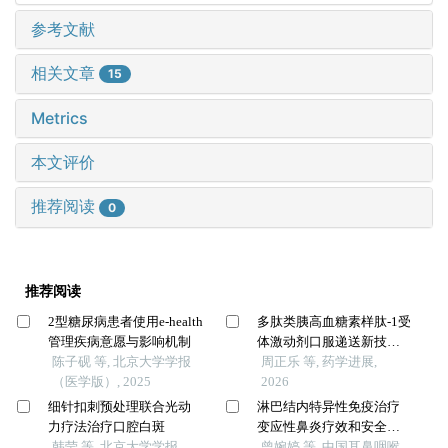
参考文献
相关文章
15
Metrics
本文评价
推荐阅读
0
推荐阅读
2型糖尿病患者使用e-health
多肽类胰高血糖素样肽-1受
管理疾病意愿与影响机制
体激动剂口服递送新技术
陈子砚 等, 北京大学学报
的研究进展
周正乐 等, 药学进展,
（医学版）, 2025
2026
细针扣刺预处理联合光动
淋巴结内特异性免疫治疗
力疗法治疗口腔白斑
变应性鼻炎疗效和安全性
韩莹 等, 北京大学学报
的meta分析
曾婉婷 等, 中国耳鼻咽喉