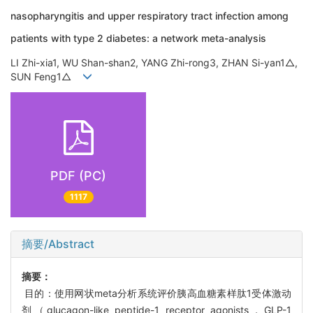
nasopharyngitis and upper respiratory tract infection among
patients with type 2 diabetes: a network meta-analysis
LI Zhi-xia1, WU Shan-shan2, YANG Zhi-rong3, ZHAN Si-yan1△,
SUN Feng1△
PDF (PC)
1117
摘要/Abstract
摘要：
目的：使用网状meta分析系统评价胰高血糖素样肽1受体激动
剂（glucagon-like peptide-1 receptor agonists，GLP-1