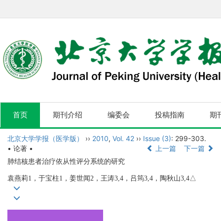
首页
期刊介绍
编委会
投稿指南
期
北京大学学报（医学版）
››
2010
,
Vol. 42
››
Issue (3)
: 299-303.
• 论著 •
上一篇
下一篇
肺结核患者治疗依从性评分系统的研究
袁燕莉1，于宝柱1，姜世闻2，王涛3,4，吕筠3,4，陶秋山3,4△