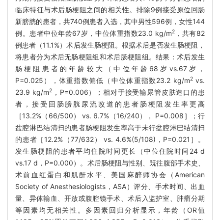
临床特征与术后肠梗阻之间的相关性。排除9例接受原位回肠
新膀胱的患者，共740例患者入选，其中男性596例，女性144
2
例。患者中位年龄67岁，中位体重指数23.0 kg/m
，共有82
例患者（11.1%）术后发生肠梗阻。根据术后是否发生肠梗阻，
将患者分为术后无肠梗阻组和术后肠梗阻组。结果：术后发生
肠梗阻患者的年龄较大（中位年龄68岁vs.67岁，
2
P=0.025），体重指数偏低（中位体重指数23.2 kg/m
vs.
2
23.9 kg/m
，P=0.006）；相对于接受输尿管皮肤造口的患
者，接受回肠膀胱尿流改道的患者肠梗阻发生率更高
［13.2%（66/500） vs. 6.7%（16/240）， P=0.008］；行
盆腔淋巴结清扫的患者肠梗阻发生率高于未行盆腔淋巴结清扫
的患者［12.2%（77/632） vs. 4.6%(5/108)，P=0.021］。
发生肠梗阻的患者平均住院时间更长（中位住院时间24 d
vs.17 d，P=0.000）。术后肠梗阻与性别、既往腹部手术史、
术前血红蛋白和肌酐水平、美国麻醉师协会（American
Society of Anesthesiologists，ASA）评分、手术时间、出血
量、异体输血、开放或腹腔镜手术、术后入监护室、肿瘤分期
等因素均无相关性。多因素回归分析显示，年龄（OR值