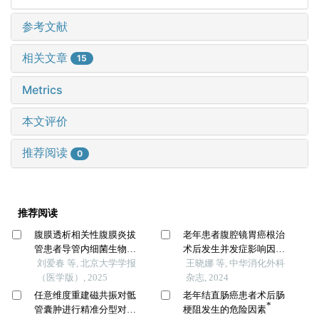
参考文献
相关文章
15
Metrics
本文评价
推荐阅读
0
推荐阅读
腹膜透析相关性腹膜炎拔
老年患者腹腔镜胃癌根治
管患者导管内细菌生物膜
术后发生并发症影响因素
的形成
刘爱春 等, 北京大学学报
分析的多中心研究
王晓娜 等, 中华消化外科
（医学版）, 2025
杂志, 2024
任意维度重建磁共振对骶
老年结直肠癌患者术后肠
*
管囊肿进行精准分型对于
梗阻发生的危险因素