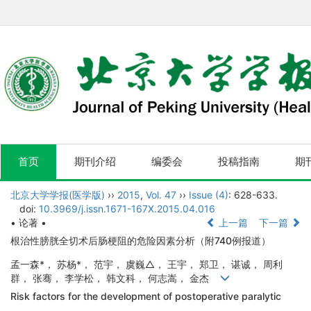
首页
期刊介绍
编委会
投稿指南
期
北京大学学报(医学版)
››
2015
,
Vol. 47
››
Issue (4)
: 628-633.
doi:
10.3969/j.issn.1671-167X.2015.04.016
• 论著 •
上一篇
下一篇
根治性膀胱全切术后肠梗阻的危险因素分析（附740例报道）
孟一森*， 苏杨*， 范宇， 虞巍△， 王宇， 郑卫， 谌诚， 周利
群， 张骞， 李学松， 韩文科， 何志嵩， 金杰
Risk factors for the development of postoperative paralytic