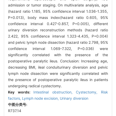
admission or tumor staging. On multivariate analysis, age
(hazard ratio 1.185, 95% confidence interval 1.036-1.355,
P=0.013), body mass index(hazard ratio 0.605, 95%
confidence interval 0.427-0.857, P=0.005), different
urinary diversion reconstruction methods (hazard ratio
2.422, 95% confidence interval 1.323-4.435, P=0.004)
and pelvic lymph node dissection (hazard ratio 2.798, 95%
confidence interval 1.069-7.322, P=0.036) were
significantly correlated with the presence of the
postoperative paralytic ileus. Conclusion: Increasing age,
decreasing BMI, ileal conduiturinary diversion and pelvic
lymph node dissection were significantly correlated with
the presence of postoperative paralytic ileus in patients
undergoing radical cystectomy.
Key words:
Intestinal obstruction,
Cystectomy,
Risk
factors,
Lymph node excision,
Urinary diversion
中图分类号:
R737.14