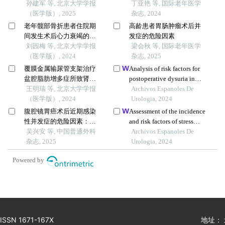
指导微创手术和康复的意
孙建军 等, 北京大学学报
丁亚艳 等, 国际老年医学
义
（医学版）, 2025
杂志, 2024
老年髋部骨折患者住院期
高龄患者胃肠肿瘤术后并
间发生术后心力衰竭的列
发症的危险因素
线图预测模型的构建及验
刘园梅 等, 北京大学学报
梁会秋 等, 国际老年医学
证
（医学版）, 2024
杂志, 2025
覆膜金属输尿管支架治疗
Analysis of risk factors for
盆腔脂肪增多症所致肾积
postoperative dysuria in
水的疗效
王明瑞 等, 北京大学学报
patients undergoing
Archivos Espanoles De
（医学版）, 2024
thoracotomy under general
Urologia, 2024
anaesthesia
腹腔镜胃癌术后近期感染
Assessment of the incidence
性并发症的危险因素：单
and risk factors of stress
中心1 572例回顾性分析
吴兴安 等, 中国普通外科
urinary incontinence in
Archivos Espanoles De
杂志, 2025
women after cervical cancer
Urologia, 2024
surgery: a single-centre
Powered by
retrospective study
ISSN 1671-167X
地址：