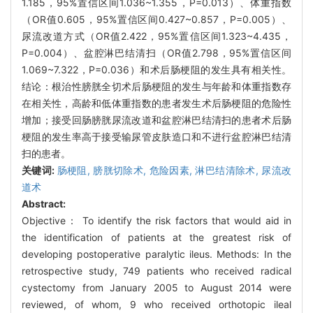
1.185，95%置信区间1.036~1.355，P=0.013）、体重指数
（OR值0.605，95%置信区间0.427~0.857，P=0.005）、
尿流改道方式（OR值2.422，95%置信区间1.323~4.435，
P=0.004）、盆腔淋巴结清扫（OR值2.798，95%置信区间
1.069~7.322，P=0.036）和术后肠梗阻的发生具有相关性。
结论：根治性膀胱全切术后肠梗阻的发生与年龄和体重指数存
在相关性，高龄和低体重指数的患者发生术后肠梗阻的危险性
增加；接受回肠膀胱尿流改道和盆腔淋巴结清扫的患者术后肠
梗阻的发生率高于接受输尿管皮肤造口和不进行盆腔淋巴结清
扫的患者。
关键词:
肠梗阻,
膀胱切除术,
危险因素,
淋巴结清除术,
尿流改
道术
Abstract:
Objective： To identify the risk factors that would aid in
the identification of patients at the greatest risk of
developing postoperative paralytic ileus. Methods: In the
retrospective study, 749 patients who received radical
cystectomy from January 2005 to August 2014 were
reviewed, of whom, 9 who received orthotopic ileal