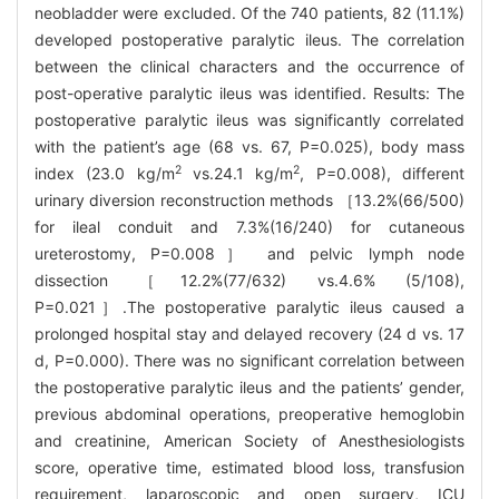
neobladder were excluded. Of the 740 patients, 82 (11.1%)
developed postoperative paralytic ileus. The correlation
between the clinical characters and the occurrence of
post-operative paralytic ileus was identified. Results: The
postoperative paralytic ileus was significantly correlated
with the patient’s age (68 vs. 67, P=0.025), body mass
2
2
index (23.0 kg/m
vs.24.1 kg/m
, P=0.008), different
urinary diversion reconstruction methods ［13.2%(66/500)
for ileal conduit and 7.3%(16/240) for cutaneous
ureterostomy, P=0.008］ and pelvic lymph node
dissection ［12.2%(77/632) vs.4.6% (5/108),
P=0.021］.The postoperative paralytic ileus caused a
prolonged hospital stay and delayed recovery (24 d vs. 17
d, P=0.000). There was no significant correlation between
the postoperative paralytic ileus and the patients’ gender,
previous abdominal operations, preoperative hemoglobin
and creatinine, American Society of Anesthesiologists
score, operative time, estimated blood loss, transfusion
requirement, laparoscopic and open surgery, ICU