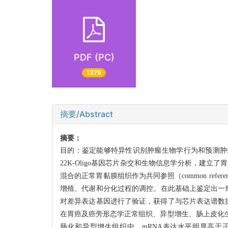
PDF (PC)
1379
摘要/Abstract
摘要：
目的：鉴定能够特异性识别肿瘤生物学行为和预测肿瘤
22K-Oligo基因芯片杂交和生物信息学分析，建立了胃癌（ga
混合的正常胃黏膜组织作为共同参照（common re
增殖、代谢和分化过程的调控。在此基础上鉴定出一组
对差异表达基因进行了验证，获得了与芯片表达谱数据一
在胃癌及癌旁形态学正常组织、异型增生、肠上皮化
肠化和异型增生组织中，mRNA表达水平明显高于正