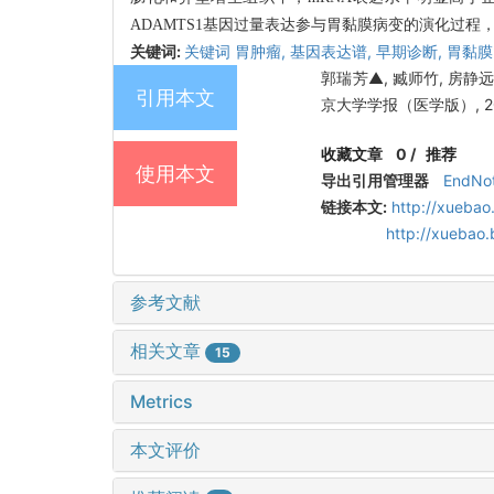
ADAMTS1基因过量表达参与胃黏膜病变的演化过
关键词:
关键词 胃肿瘤,
基因表达谱,
早期诊断,
胃黏膜
郭瑞芳▲, 臧师竹, 房静
引用本文
京大学学报（医学版）, 2009,
收藏文章
0
/
推荐
使用本文
导出引用管理器
EndNo
链接本文:
http://xuebao
http://xuebao
参考文献
相关文章
15
Metrics
本文评价