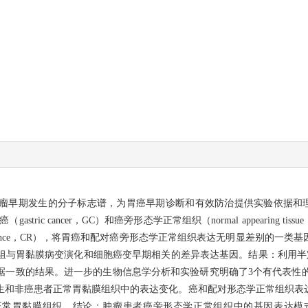
早期发生的分子标志谱，为胃癌早期诊断和有效防治提供实验依据和理论
stric cancer，GC）和癌旁形态学正常组织（normal appearing 
ference，CR），将胃癌和配对癌旁形态学正常组织表达无明显差别的一
与胃黏膜病变演化和细胞癌变早期相关的差异表达基因。结果：利用半定
致的结果。进一步的生物信息学分析和实验研究明确了3个有代表性的基因（E
生和非癌患者正常胃黏膜组织中的表达变化。癌和配对形态学正常组织表
常胃黏膜组织。结论：肿瘤患者癌旁形态学正常组织中的基因表达模式已