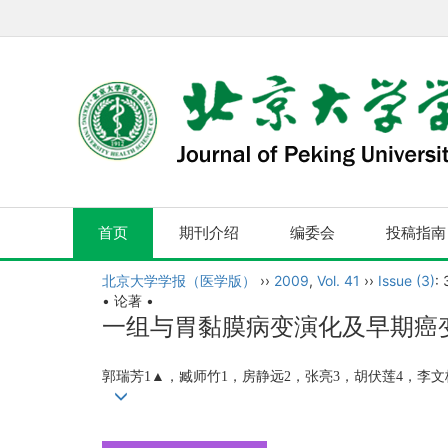
首页
期刊介绍
编委会
投稿指南
北京大学学报（医学版）
››
2009
,
Vol. 41
››
Issue (3)
:
• 论著 •
一组与胃黏膜病变演化及早期癌
郭瑞芳1▲，臧师竹1，房静远2，张亮3，胡伏莲4，李文