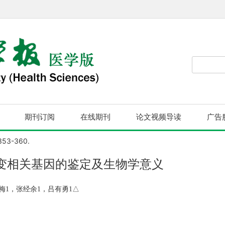
期刊订阅
在线期刊
论文视频导读
广告
 353-360.
变相关基因的鉴定及生物学意义
梅1，张经余1，吕有勇1△