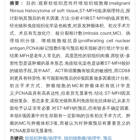
摘要：
目的:观察软组织恶性纤维组织细胞瘤(malignant
fibrous histocytoma of soft tissue,ST-MFH)临床病理特点,探
讨影响其预后的有关因素.方法:分析41例ST-MYH的临床资料,
经光镜和免疫组织化学染色检查,对原发肿瘤体积、初次手术方
式、术后有无放化疗、核分裂相计数(mitosis count,MC)、病
理组织分级、增殖细胞核抗原(proliferating cell nuclear
antigen,PCNA)标记指数6项与预后相关指标进行统计学分析.
结果:MFH是老年人常见的、高度恶性的软组织肉瘤.席纹状-多
形性型是该肿瘤的基本形态.免疫组化染色是诊断ST-MFH较好
的辅助手段,其中AAT、ACT和溶菌酶有较高的敏感性,而CD68
则更具有特异性.有可能影响预后的6项因素做多因素统计分析,
初次手术方式、肿瘤细胞的MC和肿瘤体积有统计学意
义;PCNA虽具有高表达性,但差异无显著性.结论:ST-MFH因其
成份复杂、形态多变,采取光镜和系列免疫组化抗体标记,从多方
面给予认证非常必要.对ST-MFH的预后,仍有较多不确定因素.
本组6项因素中对生存期有一定影响的仅有初次手术方式、肿
瘤的MC与肿瘤体积3项,而被认为对肿瘤预后有重要意义的
PCNA差异却无显著性.
关键词:
软组织肿瘤/病理学,
组织细胞瘤/病理学,
预后