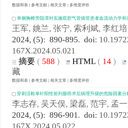
数据和表
|
参考文献
|
相关文章
|
多维度评价
单侧胸椎旁阻滞对实施双腔气管插管患者血流动力学和
王军, 姚兰, 张宁, 索利斌, 李红培
2024, (5): 890-895. doi:
10.19723
167X.2024.05.021
摘要
(
588
)
HTML
(
14
)
藏
数据和表
|
参考文献
|
相关文章
|
多维度评价
穿刺活检单针阳性前列腺癌术后病理升级的危险因素分
李志存, 吴天俣, 梁磊, 范宇, 孟一
2024, (5): 896-901. doi:
10.19723
167X.2024.05.022