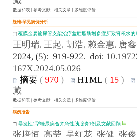
藏
数据和表
|
参考文献
|
相关文章
|
多维度评价
疑难/罕见病例分析
覆膜金属输尿管支架治疗盆腔脂肪增多症所致肾积水的
王明瑞, 王起, 胡浩, 赖金惠, 唐鑫
2024, (5): 919-922. doi:
10.19723
167X.2024.05.026
摘要
(
970
)
HTML
(
15
)
藏
数据和表
|
参考文献
|
相关文章
|
多维度评价
病例报告
暴发性1型糖尿病合并急性胰腺炎1例及文献回顾
张培恒, 高莹, 吴红花, 张健, 张