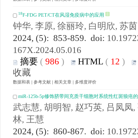
18
F-FDG PET/CT在风湿免疫病中的应用
钟华, 李原, 徐丽玲, 白明欣, 苏茵
2024, (5): 853-859. doi:
10.19723
167X.2024.05.016
摘要
(
986
)
HTML
(
12
)
收藏
数据和表
|
参考文献
|
相关文章
|
多维度评价
miR-125b-5p修饰脐带间充质干细胞对系统性红斑狼
武志慧, 胡明智, 赵巧英, 吕凤凤,
林, 王慧
2024, (5): 860-867. doi:
10.19723