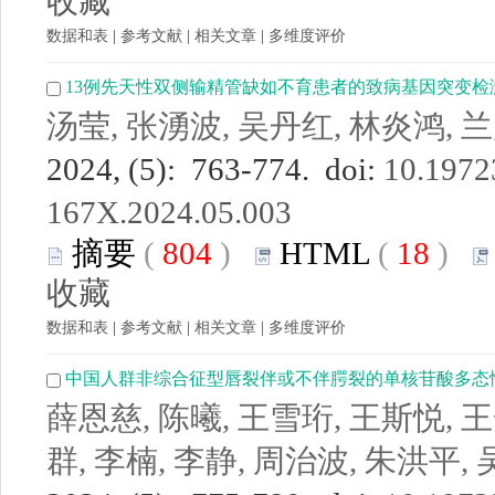
收藏
数据和表
|
参考文献
|
相关文章
|
多维度评价
13例先天性双侧输精管缺如不育患者的致病基因突变检
汤莹, 张湧波, 吴丹红, 林炎鸿, 
2024, (5): 763-774. doi:
10.19723
167X.2024.05.003
摘要
(
804
)
HTML
(
18
)
收藏
数据和表
|
参考文献
|
相关文章
|
多维度评价
中国人群非综合征型唇裂伴或不伴腭裂的单核苷酸多态
薛恩慈, 陈曦, 王雪珩, 王斯悦, 王
群, 李楠, 李静, 周治波, 朱洪平,