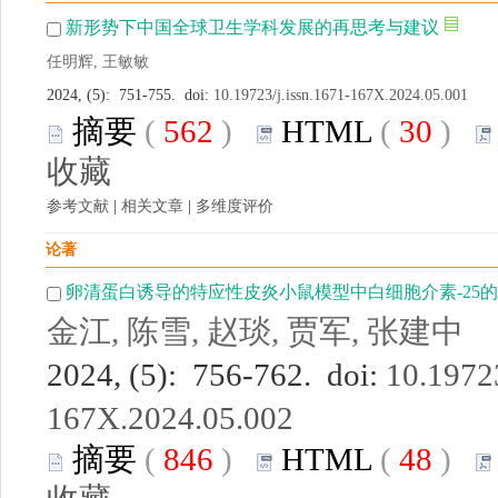
新形势下中国全球卫生学科发展的再思考与建议
任明辉, 王敏敏
2024, (5): 751-755. doi:
10.19723/j.issn.1671-167X.2024.05.001
摘要
(
562
)
HTML
(
30
)
收藏
参考文献
|
相关文章
|
多维度评价
论著
卵清蛋白诱导的特应性皮炎小鼠模型中白细胞介素-25
金江, 陈雪, 赵琰, 贾军, 张建中
2024, (5): 756-762. doi:
10.19723
167X.2024.05.002
摘要
(
846
)
HTML
(
48
)