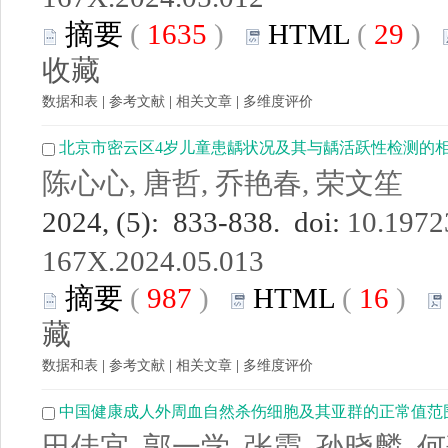
摘要
(
1635
)
HTML
(
29
)
收藏
数据和表
|
参考文献
|
相关文章
|
多维度评价
北京市密云区4岁儿童患龋状况及其与龋活跃性检测的
陈心心, 唐哲, 乔艳春, 荣文笙
2024, (5): 833-838. doi:
10.19723
167X.2024.05.013
摘要
(
987
)
HTML
(
16
)
藏
数据和表
|
参考文献
|
相关文章
|
多维度评价
中国健康成人外周血自然杀伤细胞及其亚群的正常值范
田佳宜, 郭一学, 张霞, 孙晓麟, 