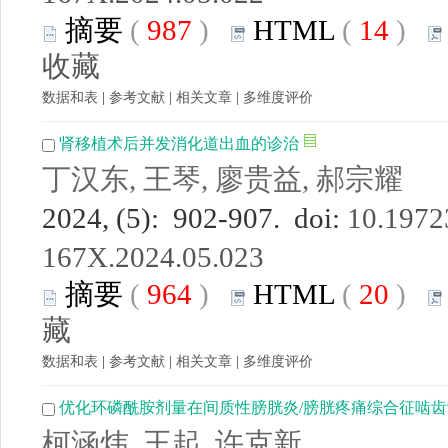
摘要
(
987
)
HTML
(
14
)
收藏
数据和表
|
参考文献
|
相关文章
|
多维度评价
肾移植术后并发消化道出血的诊治
丁汉东, 王琴, 廖贵益, 郝宗耀
2024, (5): 902-907. doi:
10.19723
167X.2024.05.023
摘要
(
964
)
HTML
(
20
)
藏
数据和表
|
参考文献
|
相关文章
|
多维度评价
优化环磷酰胺剂量在间质性膀胱炎/膀胱疼痛综合征啮
柯涵炜, 王起, 许克新