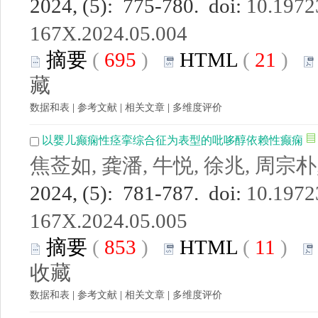
2024, (5): 775-780. doi:
10.19723
167X.2024.05.004
摘要
(
695
)
HTML
(
21
)
藏
数据和表
|
参考文献
|
相关文章
|
多维度评价
以婴儿癫痫性痉挛综合征为表型的吡哆醇依赖性癫痫
焦莶如, 龚潘, 牛悦, 徐兆, 周宗朴
2024, (5): 781-787. doi:
10.19723
167X.2024.05.005
摘要
(
853
)
HTML
(
11
)
收藏
数据和表
|
参考文献
|
相关文章
|
多维度评价