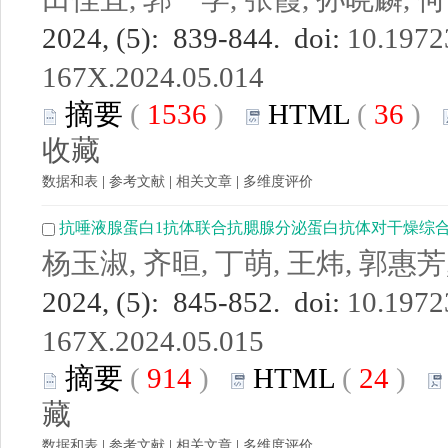
2024, (5): 839-844. doi:
10.19723
167X.2024.05.014
摘要
(
1536
)
HTML
(
36
)
收藏
数据和表
|
参考文献
|
相关文章
|
多维度评价
抗唾液腺蛋白1抗体联合抗腮腺分泌蛋白抗体对干燥综
杨玉淑, 齐晅, 丁萌, 王炜, 郭惠芳
2024, (5): 845-852. doi:
10.19723
167X.2024.05.015
摘要
(
914
)
HTML
(
24
)
藏
数据和表
|
参考文献
|
相关文章
|
多维度评价