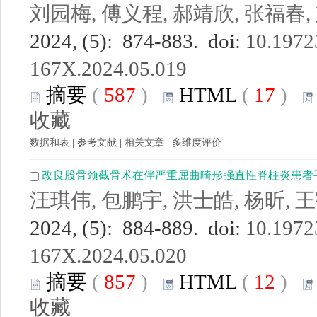
刘园梅, 傅义程, 郝靖欣, 张福春,
2024, (5): 874-883. doi:
10.19723
167X.2024.05.019
摘要
(
587
)
HTML
(
17
)
收藏
数据和表
|
参考文献
|
相关文章
|
多维度评价
改良股骨颈截骨术在伴严重屈曲畸形强直性脊柱炎患者
汪琪伟, 包鹏宇, 洪士皓, 杨昕, 
2024, (5): 884-889. doi:
10.19723
167X.2024.05.020
摘要
(
857
)
HTML
(
12
)
收藏