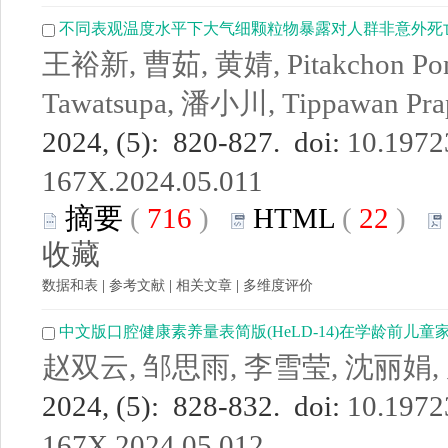
不同表观温度水平下大气细颗粒物暴露对人群非意外死
王裕新, 曹茹, 黄婧, Pitakchon Pons
Tawatsupa, 潘小川, Tippawan Pr
2024, (5): 820-827. doi:
10.19723
167X.2024.05.011
摘要
(
716
)
HTML
(
22
)
收藏
数据和表
|
参考文献
|
相关文章
|
多维度评价
中文版口腔健康素养量表简版(HeLD-14)在学龄前儿
赵双云, 邹思雨, 李雪莹, 沈丽娟,
2024, (5): 828-832. doi:
10.19723
167X.2024.05.012