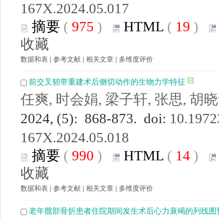
167X.2024.05.017
摘要
(
975
)
HTML
(
19
)
收藏
数据和表
|
参考文献
|
相关文章
|
多维度评价
前交叉韧带重建术后侧切动作的生物力学特征
任爽, 时会娟, 梁子轩, 张思, 胡
2024, (5): 868-873. doi:
10.19723
167X.2024.05.018
摘要
(
990
)
HTML
(
14
)
收藏
数据和表
|
参考文献
|
相关文章
|
多维度评价
老年髋部骨折患者住院期间发生术后心力衰竭的列线图