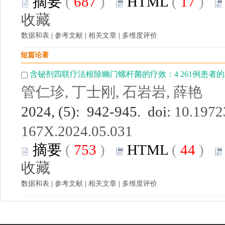
摘要
(
687
)
HTML
(
17
)
收藏
数据和表
|
参考文献
|
相关文章
|
多维度评价
短篇论著
含铋剂四联疗法根除幽门螺杆菌的疗效：4 261例患者
管仁珍, 丁士刚, 石岩岩, 薛艳
2024, (5): 942-945. doi:
10.19723
167X.2024.05.031
摘要
(
753
)
HTML
(
44
)
收藏
数据和表
|
参考文献
|
相关文章
|
多维度评价