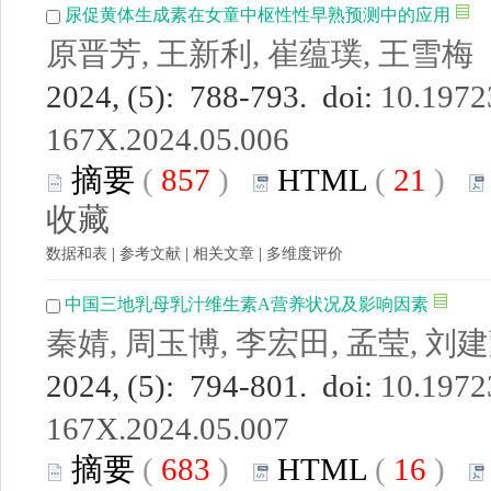
尿促黄体生成素在女童中枢性性早熟预测中的应用
原晋芳, 王新利, 崔蕴璞, 王雪梅
2024, (5): 788-793. doi:
10.19723
167X.2024.05.006
摘要
(
857
)
HTML
(
21
)
收藏
数据和表
|
参考文献
|
相关文章
|
多维度评价
中国三地乳母乳汁维生素A营养状况及影响因素
秦婧, 周玉博, 李宏田, 孟莹, 刘
2024, (5): 794-801. doi:
10.19723
167X.2024.05.007
摘要
(
683
)
HTML
(
16
)