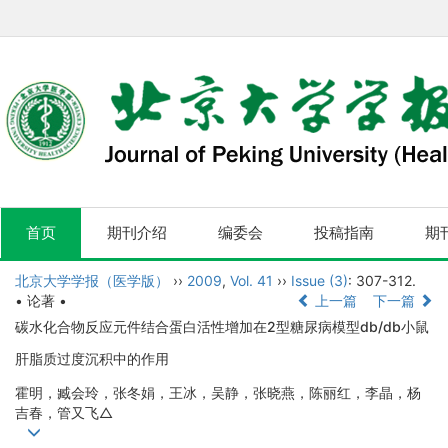
首页
期刊介绍
编委会
投稿指南
期
北京大学学报（医学版）
››
2009
,
Vol. 41
››
Issue (3)
: 307-312.
• 论著 •
上一篇
下一篇
碳水化合物反应元件结合蛋白活性增加在2型糖尿病模型db/db小鼠
肝脂质过度沉积中的作用
霍明，臧会玲，张冬娟，王冰，吴静，张晓燕，陈丽红，李晶，杨
吉春，管又飞△