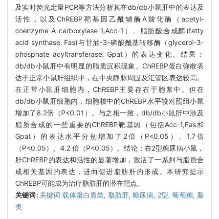
及实时荧光定量PCR等方法分析其在db/db小鼠肝中的表达及
活性，以及ChREBP靶基因乙酰辅酶A羧化酶（acetyl-
coenzyme A carboxylase 1,Acc-1）、脂肪酸合成酶(fatty
acid synthase, Fas)与甘油-3-磷酸酰基转移酶（glycerol-3-
phosphate acyltransferase, Gpat）的表达变化。结果：
db/db小鼠肝中有明显的脂质沉积现象。ChREBP蛋白弥散表
达于正常小鼠肝组织中，在中央静脉周围及汇管区表达较高。
在正常小鼠肝细胞内，ChREBP主要存在于胞浆中。但在
db/db小鼠肝细胞内，细胞核中的ChREBP水平较对照组小鼠
增加了8.2倍（P<0.01）。与之相一致，db/db小鼠肝中涉及
脂质合成的一些重要的ChREBP靶基因（包括Acc-1,Fas和
Gpat）的表达水平分别增加了2倍（P<0.05）、1.7倍
（P<0.05）、4.2 倍（P<0.05）。结论：在2型糖尿病小鼠，
肝ChREBP的表达和活性的显著增加，激活了一系列与脂质合
成相关基因的表达，进而促进脂肪肝的形成。本研究提示
ChREBP可能成为治疗脂肪肝的潜在靶点。
关键词:
关键词 载体蛋白质类,
脂肪肝,
糖尿病,
2型,
葡萄糖,
脂
类