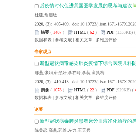
后疫情时代促进我国医学发展的思考与建议
杜建,詹启敏
2020, (3): 405-409. doi:
10.19723/j.issn.1671-167X.202
摘要
(
1487
)
HTML
(
62
)
PDF
(1333KB) (
数据和表
|
参考文献
|
相关文章
|
多维度评价
专家观点
新型冠状病毒感染肺炎疫情下综合医院儿科
邢燕,张娟,韩彤妍,李在玲,李蕊,童笑梅
2020, (3): 410-413. doi:
10.19723/j.issn.1671-167X.202
摘要
(
1078
)
HTML
(
22
)
PDF
(929KB) (
数据和表
|
参考文献
|
相关文章
|
多维度评价
论著
新型冠状病毒肺炎患者床旁血液净化治疗的
陈美恋,高燕,郭维,左力,王天兵