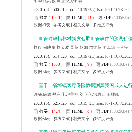
黎泽明,高敏,陈雪莹,孙昕霙
2020, (3): 506-513. doi:
10.19723/j.issn.1671-167X.202
摘要
(
1548
)
HTML
(
14
)
PDF
(1085KB) (
数据和表
|
参考文献
|
相关文章
|
多维度评价
血管健康指标对新发心脑血管事件的预测价值
刘欢,何映东,刘金波,黄薇,赵娜,赵红薇,周晓华,王宏宇
2020, (3): 514-520. doi:
10.19723/j.issn.1671-167X.202
摘要
(
1553
)
HTML
(
9
)
PDF
(1001KB) (
数据和表
|
参考文献
|
相关文章
|
多维度评价
基于15省城镇医疗保险数据测算我国成人进
许璐,陈璐,樊东升,冯菁楠,刘立立,詹思延,王胜锋
2020, (3): 521-526. doi:
10.19723/j.issn.1671-167X.202
摘要
(
1424
)
HTML
(
8
)
PDF
(1032KB) (
数据和表
|
参考文献
|
相关文章
|
多维度评价