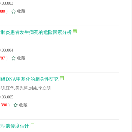
0.03.003
880
)
收藏
毒肺炎患者发生病死的危险因素分析
0.03.004
787
)
收藏
组DNA甲基化的相关性研究
明,汪华,吴先萍,刘彧,李立明
0.03.005
390
)
收藏
表型遗传度估计