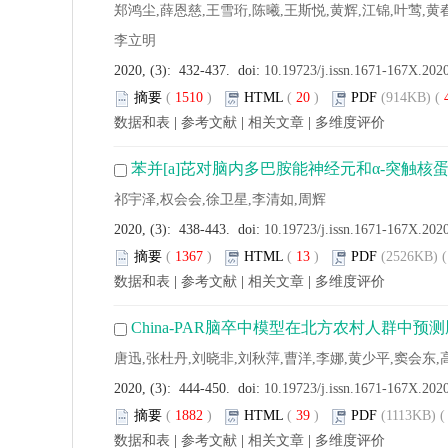
郑鸿尘,薛恩慈,王雪珩,陈曦,王斯悦,黄辉,江锦,叶莺,黄
李立明
2020, (3): 432-437. doi:
10.19723/j.issn.1671-167X.202
摘要
(
1510
)
HTML
(
20
)
PDF
(914KB) (
数据和表
|
参考文献
|
相关文章
|
多维度评价
苯并[a]芘对脑内多巴胺能神经元和α-突触核
祁宇泽,权会会,徐卫星,李清如,周辉
2020, (3): 438-443. doi:
10.19723/j.issn.1671-167X.202
摘要
(
1367
)
HTML
(
13
)
PDF
(2526KB) (
数据和表
|
参考文献
|
相关文章
|
多维度评价
China-PAR脑卒中模型在北方农村人群中
唐迅,张杜丹,刘晓非,刘秋萍,曹洋,李娜,黄少平,窦会东,
2020, (3): 444-450. doi:
10.19723/j.issn.1671-167X.202
摘要
(
1882
)
HTML
(
39
)
PDF
(1113KB) (
数据和表
|
参考文献
|
相关文章
|
多维度评价