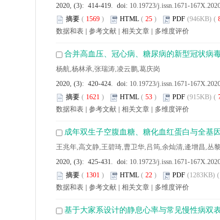
2020, (3): 414-419. doi:
10.19723/j.issn.1671-167X.202
摘要
(
1569
)
HTML
(
25
)
PDF
(946KB) (
数据和表
|
参考文献
|
相关文章
|
多维度评价
合并高血压、冠心病、糖尿病的新型冠状病
杨航,杨林承,张瑞涛,凌云鹏,葛庆岗
2020, (3): 420-424. doi:
10.19723/j.issn.1671-167X.202
摘要
(
1621
)
HTML
(
53
)
PDF
(915KB) (
数据和表
|
参考文献
|
相关文章
|
多维度评价
成年双生子空腹血糖、糖化血红蛋白与全基因
王兆年,高文静,王碧琦,曹卫华,吕筠,余灿清,逄增昌,丛黎
2020, (3): 425-431. doi:
10.19723/j.issn.1671-167X.202
摘要
(
1301
)
HTML
(
22
)
PDF
(1283KB) (
数据和表
|
参考文献
|
相关文章
|
多维度评价
基于大家系设计的静息心率与常见慢性病双