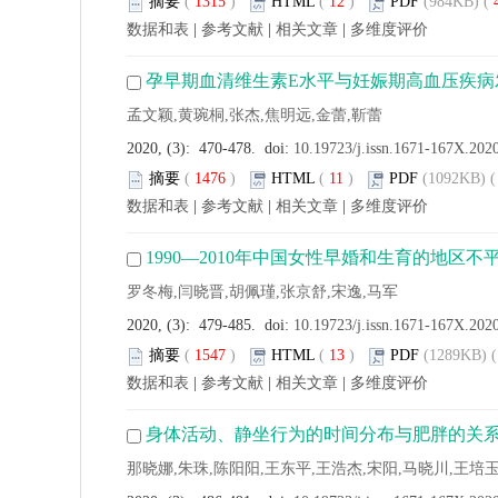
摘要
(
1315
)
HTML
(
12
)
PDF
(984KB) (
数据和表
|
参考文献
|
相关文章
|
多维度评价
孕早期血清维生素E水平与妊娠期高血压疾病
孟文颖,黄琬桐,张杰,焦明远,金蕾,靳蕾
2020, (3): 470-478. doi:
10.19723/j.issn.1671-167X.202
摘要
(
1476
)
HTML
(
11
)
PDF
(1092KB) (
数据和表
|
参考文献
|
相关文章
|
多维度评价
1990—2010年中国女性早婚和生育的地区不
罗冬梅,闫晓晋,胡佩瑾,张京舒,宋逸,马军
2020, (3): 479-485. doi:
10.19723/j.issn.1671-167X.202
摘要
(
1547
)
HTML
(
13
)
PDF
(1289KB) (
数据和表
|
参考文献
|
相关文章
|
多维度评价
身体活动、静坐行为的时间分布与肥胖的关
那晓娜,朱珠,陈阳阳,王东平,王浩杰,宋阳,马晓川,王培