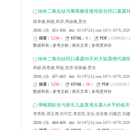
纳米二氧化钛与葡萄糖亚慢性联合经口暴露对
陈章健,韩硕,郑湃,周淑佩,贾光
2020, (3): 451-456. doi:
10.19723/j.issn.1671-167X.202
摘要
(
1234
)
HTML
(
6
)
PDF
(1280KB) (
数据和表
|
参考文献
|
相关文章
|
多维度评价
纳米二氧化钛经口暴露90天对大鼠粪便代谢
韩硕,陈章健,周迪,郑湃,张家赫,贾光
2020, (3): 457-463. doi:
10.19723/j.issn.1671-167X.202
摘要
(
1250
)
HTML
(
16
)
PDF
(1542KB) (
数据和表
|
参考文献
|
相关文章
|
多维度评价
孕晚期妇女与新生儿血浆维生素A水平的相关
李秀翠,周玉博,司可艺,李宏田,张乐,张亚黎,刘菊芬,刘
2020, (3): 464-469. doi:
10.19723/j.issn.1671-167X.202