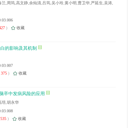
春兰,周筠,高文静,余灿清,吕筠,吴小玲,黄小明,曹卫华,严延生,吴涛,
0.03.006
427
)
收藏
蛋白的影响及其机制
0.03.007
375
)
收藏
预测脑卒中发病风险的应用
高培,胡永华
0.03.008
535
)
收藏