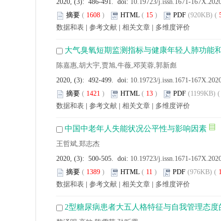
2020, (3): 486-491. doi:
10.19723/j.issn.1671-167X.202
摘要
(
1608
)
HTML
(
15
)
PDF
(920KB) (
数据和表
|
参考文献
|
相关文章
|
多维度评价
大气臭氧短期监测指标与健康年轻人肺功能
陈嘉惠,胡大宇,贾旭,牛薇,邓芙蓉,郭新彪
2020, (3): 492-499. doi:
10.19723/j.issn.1671-167X.202
摘要
(
1421
)
HTML
(
13
)
PDF
(1199KB) (
数据和表
|
参考文献
|
相关文章
|
多维度评价
中国中老年人失能状况公平性与影响因素
王哲斌,郑志杰
2020, (3): 500-505. doi:
10.19723/j.issn.1671-167X.202
摘要
(
1389
)
HTML
(
11
)
PDF
(976KB) (
数据和表
|
参考文献
|
相关文章
|
多维度评价
2型糖尿病患者大五人格特征与自我管理态度