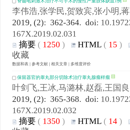
脊髓电刺激术治疗不可手术的慢性严重肢体缺血1例
李伟浩,张学民,贺致宾,张小明,蒋
2019, (2): 362-364. doi:
10.19723
167X.2019.02.031
摘要
(
1250
)
HTML
(
15
)
收藏
数据和表
|
参考文献
|
相关文章
|
多维度评价
保留器官的睾丸部分切除术治疗睾丸腺瘤样瘤
叶剑飞,王冰,马潞林,赵磊,王国良
2019, (2): 365-368. doi:
10.19723
167X.2019.02.032
摘要
(
1350
)
HTML
(
14
)