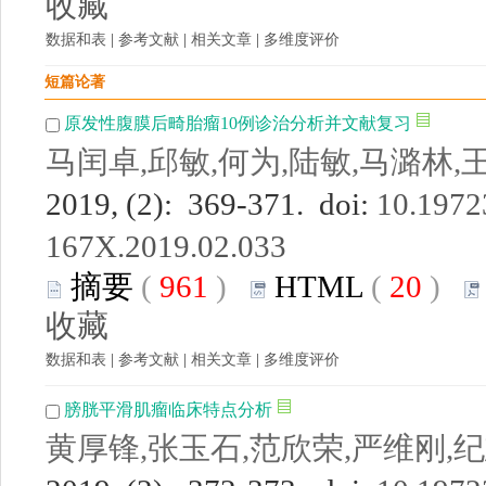
收藏
数据和表
|
参考文献
|
相关文章
|
多维度评价
短篇论著
原发性腹膜后畸胎瘤10例诊治分析并文献复习
马闰卓,邱敏,何为,陆敏,马潞林,
2019, (2): 369-371. doi:
10.19723
167X.2019.02.033
摘要
(
961
)
HTML
(
20
)
收藏
数据和表
|
参考文献
|
相关文章
|
多维度评价
膀胱平滑肌瘤临床特点分析
黄厚锋,张玉石,范欣荣,严维刚,