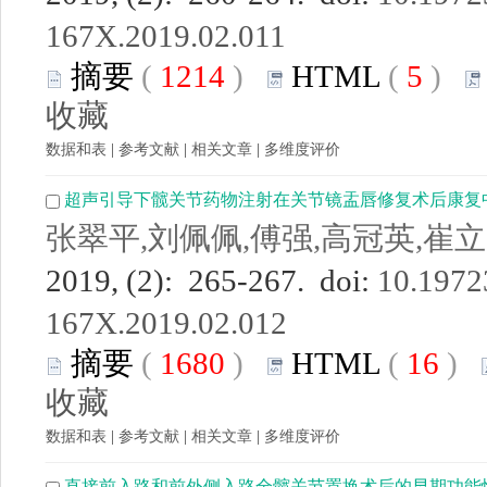
167X.2019.02.011
摘要
(
1214
)
HTML
(
5
)
收藏
数据和表
|
参考文献
|
相关文章
|
多维度评价
超声引导下髋关节药物注射在关节镜盂唇修复术后康复
张翠平,刘佩佩,傅强,高冠英,崔立
2019, (2): 265-267. doi:
10.19723
167X.2019.02.012
摘要
(
1680
)
HTML
(
16
)
收藏
数据和表
|
参考文献
|
相关文章
|
多维度评价
直接前入路和前外侧入路全髋关节置换术后的早期功能