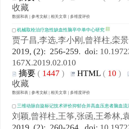
收藏
数据和表
|
参考文献
|
相关文章
|
多维度评价
机械取栓治疗急性缺血性脑卒中单中心研究
贾子昌,李选,李小刚,曾祥柱,栾
2019, (2): 256-259. doi:
10.19723
167X.2019.02.010
摘要
(
1447
)
HTML
(
10
)
收藏
数据和表
|
参考文献
|
相关文章
|
多维度评价
三维动脉自旋标记技术评价抑郁合并高血压患者脑血流
刘颖,曾祥柱,王筝,张函,王希林,
2019, (2): 260-264. doi:
10.19723