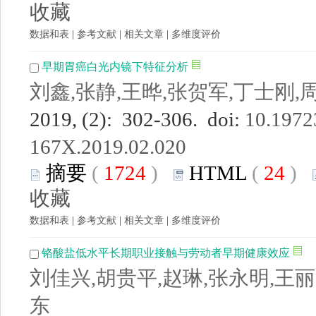
收藏
数据和表
|
参考文献
|
相关文章
|
多维度评价
早期胃癌白光内镜下特征分析
刘鑫,张静,王晔,张贺军,丁士刚,
2019, (2): 302-306. doi:
10.19723
167X.2019.02.020
摘要
(
1724
)
HTML
(
24
)
收藏
数据和表
|
参考文献
|
相关文章
|
多维度评价
铬酸盐低水平长期职业接触与劳动者早期健康效应
刘佳兴,胡贵平,赵琳,张永明,王丽
东