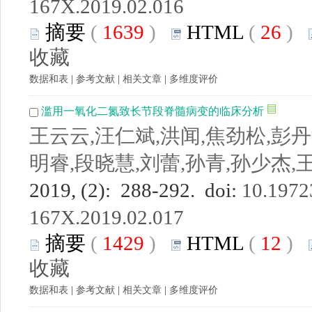
167X.2019.02.016
摘要
(
1639
)
HTML
(
26
)
收藏
数据和表
|
参考文献
|
相关文章
|
多维度评价
滥用一氧化二氮致长节段脊髓病变的临床分析
王云云,汪仁斌,洪闻,焦劲松,彭丹
明睿,段晓慧,刘蕾,孙青,孙少杰,
2019, (2): 288-292. doi:
10.19723
167X.2019.02.017
摘要
(
1429
)
HTML
(
12
)
收藏
数据和表
|
参考文献
|
相关文章
|
多维度评价