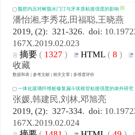
髓腔内压对树脂水门汀与牙本质粘接强度的影响
潘怡湘,李秀花,田福聪,王晓燕
2019, (2): 321-326. doi:
10.19723
167X.2019.02.023
摘要
(
1327
)
HTML
(
8
)
收藏
数据和表
|
参考文献
|
相关文章
|
多维度评价
一体化玻璃纤维桩修复漏斗状根管粘接强度的体外研究
张媛,韩建民,刘林,邓旭亮
2019, (2): 327-334. doi:
10.19723
167X.2019.02.024
摘要
(
1481
)
HTML
(
49
)