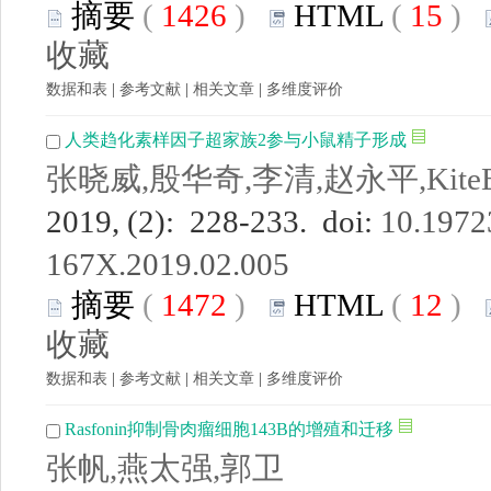
摘要
(
1426
)
HTML
(
15
)
收藏
数据和表
|
参考文献
|
相关文章
|
多维度评价
人类趋化素样因子超家族2参与小鼠精子形成
张晓威,殷华奇,李清,赵永平,KiteB
2019, (2): 228-233. doi:
10.19723
167X.2019.02.005
摘要
(
1472
)
HTML
(
12
)
收藏
数据和表
|
参考文献
|
相关文章
|
多维度评价
Rasfonin抑制骨肉瘤细胞143B的增殖和迁移
张帆,燕太强,郭卫