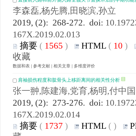
李森磊,杨先腾,田晓滨,孙立
2019, (2): 268-272. doi:
10.19723
167X.2019.02.013
摘要
(
1565
)
HTML
(
10
)
收藏
数据和表
|
参考文献
|
相关文章
|
多维度评价
肩袖损伤程度和肱骨头上移距离间的相关性分析
张一翀,陈建海,党育,杨明,付中国
2019, (2): 273-276. doi:
10.19723
167X.2019.02.014
摘要
(
1737
)
HTML
(
)
P