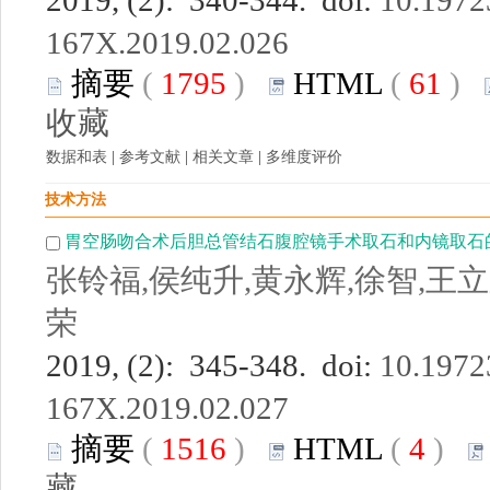
2019, (2): 340-344. doi:
10.19723
167X.2019.02.026
摘要
(
1795
)
HTML
(
61
)
收藏
数据和表
|
参考文献
|
相关文章
|
多维度评价
技术方法
胃空肠吻合术后胆总管结石腹腔镜手术取石和内镜取石
张铃福,侯纯升,黄永辉,徐智,王立
荣
2019, (2): 345-348. doi:
10.19723
167X.2019.02.027
摘要
(
1516
)
HTML
(
4
)
藏