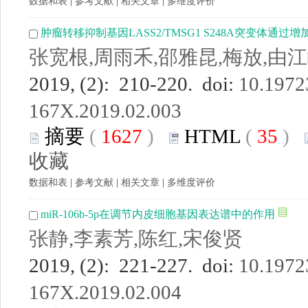
数据和表
|
参考文献
|
相关文章
|
多维度评价
肿瘤转移抑制基因LASS2/TMSG1 S248A突变体通过
张宽根,周雨禾,邵雅昆,梅放,由江
2019, (2): 210-220. doi:
10.19723
167X.2019.02.003
摘要
(
1627
)
HTML
(
35
)
收藏
数据和表
|
参考文献
|
相关文章
|
多维度评价
miR-106b-5p在调节内皮细胞基因表达谱中的作用
张静,李素芳,陈红,宋俊贤
2019, (2): 221-227. doi:
10.19723
167X.2019.02.004