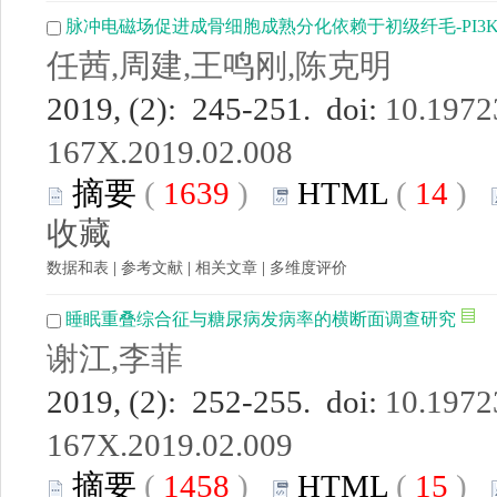
脉冲电磁场促进成骨细胞成熟分化依赖于初级纤毛-PI3K
任茜,周建,王鸣刚,陈克明
2019, (2): 245-251. doi:
10.19723
167X.2019.02.008
摘要
(
1639
)
HTML
(
14
)
收藏
数据和表
|
参考文献
|
相关文章
|
多维度评价
睡眠重叠综合征与糖尿病发病率的横断面调查研究
谢江,李菲
2019, (2): 252-255. doi:
10.19723
167X.2019.02.009
摘要
(
1458
)
HTML
(
15
)