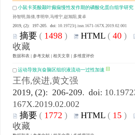
小鼠卡英酸颞叶癫痫慢性发作期的磷酸化蛋白组学研究
孙智明,陈倩,李明华,马维宁,赵旭阳,黄卓
2019, (2): 197-205. doi:
10.19723/j.issn.1671-167X.2019.02.001
摘要
(
1498
)
HTML
(
40
)
收藏
数据和表
|
参考文献
|
相关文章
|
多维度评价
运动导致兴奋脑区组织液流动一过性加速
王伟,侯进,黄文强
2019, (2): 206-209. doi:
10.19723
167X.2019.02.002
摘要
(
1772
)
HTML
(
15
)
收藏