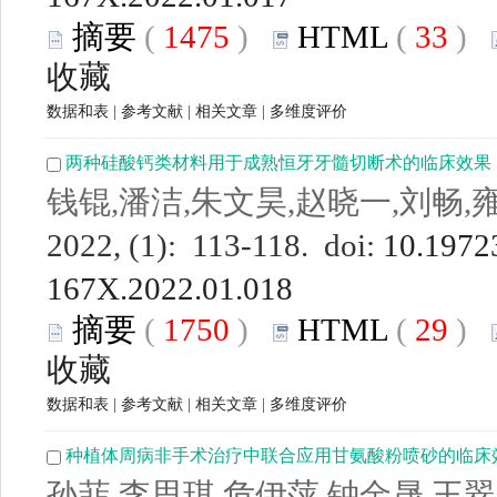
摘要
(
1475
)
HTML
(
33
)
收藏
数据和表
|
参考文献
|
相关文章
|
多维度评价
两种硅酸钙类材料用于成熟恒牙牙髓切断术的临床效果
钱锟,潘洁,朱文昊,赵晓一,刘畅,
2022, (1): 113-118. doi:
10.19723
167X.2022.01.018
摘要
(
1750
)
HTML
(
29
)
收藏
数据和表
|
参考文献
|
相关文章
|
多维度评价
种植体周病非手术治疗中联合应用甘氨酸粉喷砂的临床
孙菲,李思琪,危伊萍,钟金晟,王翠