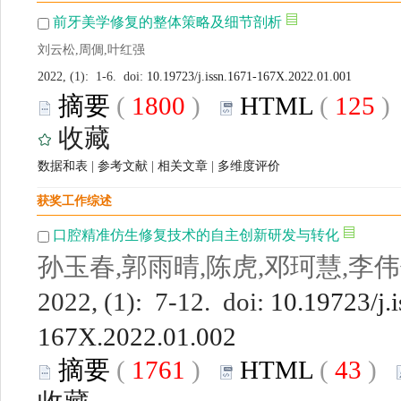
前牙美学修复的整体策略及细节剖析
刘云松,周倜,叶红强
2022, (1): 1-6. doi:
10.19723/j.issn.1671-167X.2022.01.001
摘要
(
1800
)
HTML
(
125
收藏
数据和表
|
参考文献
|
相关文章
|
多维度评价
获奖工作综述
口腔精准仿生修复技术的自主创新研发与转化
孙玉春,郭雨晴,陈虎,邓珂慧,李
2022, (1): 7-12. doi:
10.19723/j.
167X.2022.01.002
摘要
(
1761
)
HTML
(
43
)