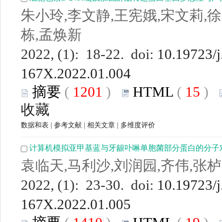
朱小玲,李文静,王宪娥,宋文莉,徐
栋,孟焕新
2022, (1): 18-22. doi:
10.19723/j
167X.2022.01.004
摘要
(
1201
)
HTML
(
15
)
收藏
数据和表
|
参考文献
|
相关文章
|
多维度评价
计算机模拟亚甲基蓝与牙龈卟啉单胞菌部分蛋白的分子
袁临天,马利沙,刘润园,齐伟,张
2022, (1): 23-30. doi:
10.19723/j
167X.2022.01.005