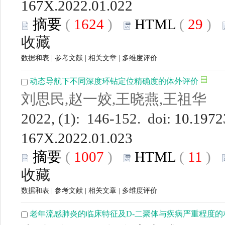
167X.2022.01.022
摘要
(
1624
)
HTML
(
29
)
收藏
数据和表
|
参考文献
|
相关文章
|
多维度评价
动态导航下不同深度环钻定位精确度的体外评价
刘思民,赵一姣,王晓燕,王祖华
2022, (1): 146-152. doi:
10.19723
167X.2022.01.023
摘要
(
1007
)
HTML
(
11
)
收藏
数据和表
|
参考文献
|
相关文章
|
多维度评价
老年流感肺炎的临床特征及D-二聚体与疾病严重程度的