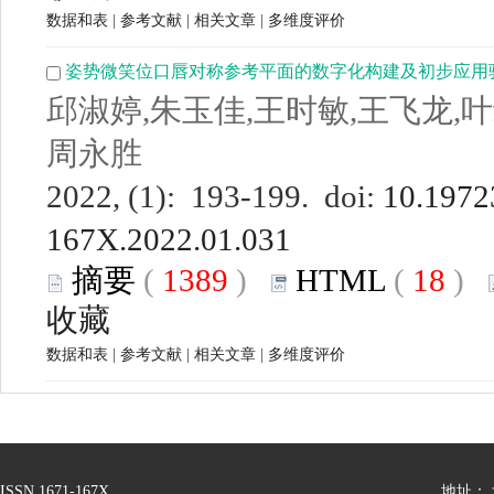
数据和表
|
参考文献
|
相关文章
|
多维度评价
姿势微笑位口唇对称参考平面的数字化构建及初步应用
邱淑婷,朱玉佳,王时敏,王飞龙,叶
周永胜
2022, (1): 193-199. doi:
10.19723
167X.2022.01.031
摘要
(
1389
)
HTML
(
18
)
收藏
数据和表
|
参考文献
|
相关文章
|
多维度评价
ISSN 1671-167X
地址：