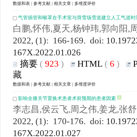
数据和表
|
参考文献
|
相关文章
|
多维度评价
气管插管和喉罩在手术室与滑雪场雪道建立人工气道时
白鹏,怀伟,夏天,杨钟玮,郭向阳,
2022, (1): 166-169. doi:
10.19723
167X.2022.01.026
摘要
(
923
)
HTML
(
6
)
藏
数据和表
|
参考文献
|
相关文章
|
多维度评价
影响全膝关节置换术患者术前预期的患者因素
李志昌,侯云飞,周之伟,姜龙,张舒
2022, (1): 170-176. doi:
10.19723
167X.2022.01.027