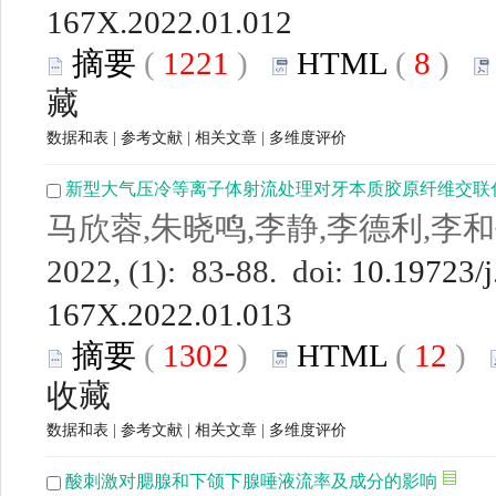
167X.2022.01.012
摘要
(
1221
)
HTML
(
8
)
藏
数据和表
|
参考文献
|
相关文章
|
多维度评价
新型大气压冷等离子体射流处理对牙本质胶原纤维交联
马欣蓉,朱晓鸣,李静,李德利,李
2022, (1): 83-88. doi:
10.19723/j
167X.2022.01.013
摘要
(
1302
)
HTML
(
12
)
收藏
数据和表
|
参考文献
|
相关文章
|
多维度评价
酸刺激对腮腺和下颌下腺唾液流率及成分的影响