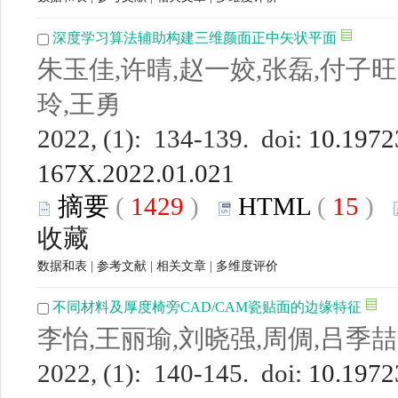
深度学习算法辅助构建三维颜面正中矢状平面
朱玉佳,许晴,赵一姣,张磊,付子旺
玲,王勇
2022, (1): 134-139. doi:
10.19723
167X.2022.01.021
摘要
(
1429
)
HTML
(
15
)
收藏
数据和表
|
参考文献
|
相关文章
|
多维度评价
不同材料及厚度椅旁CAD/CAM瓷贴面的边缘特征
李怡,王丽瑜,刘晓强,周倜,吕季喆
2022, (1): 140-145. doi:
10.19723