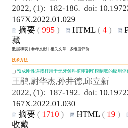
2022, (1): 182-186. doi:
10.19723
167X.2022.01.029
摘要
(
995
)
HTML
(
4
)
藏
数据和表
|
参考文献
|
相关文章
|
多维度评价
技术方法
预成刚性连接杆用于无牙颌种植即刻印模制取的应用评
王鹃,尉华杰,孙井德,邱立新
2022, (1): 187-192. doi:
10.19723
167X.2022.01.030
摘要
(
1710
)
HTML
(
19
)
收藏