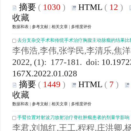
摘要
(
1030
)
HTML
(
12
)
收藏
数据和表
|
参考文献
|
相关文章
|
多维度评价
去分支杂交手术和传统手术治疗胸腹主动脉瘤的结果比
李伟浩,李伟,张学民,李清乐,焦洋
2022, (1): 177-181. doi:
10.19723
167X.2022.01.028
摘要
(
1449
)
HTML
(
7
)
收藏
数据和表
|
参考文献
|
相关文章
|
多维度评价
手臂位置对射波刀放射治疗脊柱肿瘤患者的剂量学影响
李君,刘旭红,王工,程程,庄洪卿,