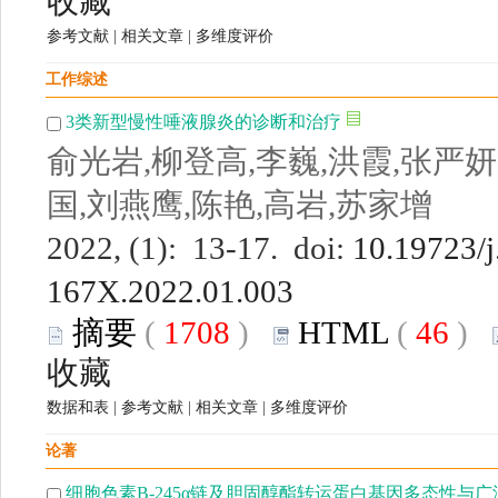
收藏
参考文献
|
相关文章
|
多维度评价
工作综述
3类新型慢性唾液腺炎的诊断和治疗
俞光岩,柳登高,李巍,洪霞,张严妍
国,刘燕鹰,陈艳,高岩,苏家增
2022, (1): 13-17. doi:
10.19723/j
167X.2022.01.003
摘要
(
1708
)
HTML
(
46
)
收藏
数据和表
|
参考文献
|
相关文章
|
多维度评价
论著
细胞色素B-245α链及胆固醇酯转运蛋白基因多态性与