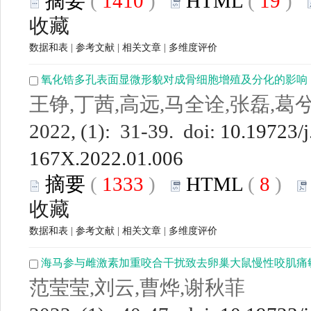
摘要
(
1410
)
HTML
(
19
)
收藏
数据和表
|
参考文献
|
相关文章
|
多维度评价
氧化锆多孔表面显微形貌对成骨细胞增殖及分化的影响
王铮,丁茜,高远,马全诠,张磊,葛
2022, (1): 31-39. doi:
10.19723/j
167X.2022.01.006
摘要
(
1333
)
HTML
(
8
)
收藏
数据和表
|
参考文献
|
相关文章
|
多维度评价
海马参与雌激素加重咬合干扰致去卵巢大鼠慢性咬肌痛
范莹莹,刘云,曹烨,谢秋菲