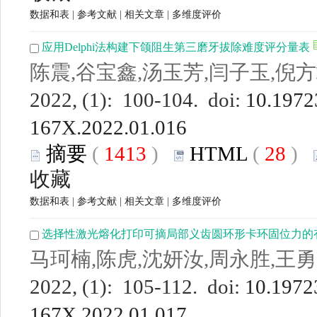
数据和表
|
参考文献
|
相关文章
|
多维度评价
应用Delphi法构建下颌阻生第三磨牙拔除难度评分量表
陈震,谷宝鑫,汤玉芳,闫子玉,倪
2022, (1): 100-104. doi:
10.19723
167X.2022.01.016
摘要
(
1413
)
HTML
(
28
)
收藏
数据和表
|
参考文献
|
相关文章
|
多维度评价
选择性激光熔化打印可摘局部义齿圆环形卡环固位力的
马珂楠,陈虎,沈妍汝,周永胜,王勇
2022, (1): 105-112. doi:
10.19723
167X.2022.01.017