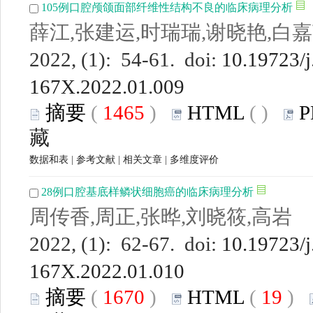
105例口腔颅颌面部纤维性结构不良的临床病理分析
薛江,张建运,时瑞瑞,谢晓艳,白
2022, (1): 54-61. doi:
10.19723/j
167X.2022.01.009
摘要
(
1465
)
HTML
(
)
P
藏
数据和表
|
参考文献
|
相关文章
|
多维度评价
28例口腔基底样鳞状细胞癌的临床病理分析
周传香,周正,张晔,刘晓筱,高岩
2022, (1): 62-67. doi:
10.19723/j
167X.2022.01.010
摘要
(
1670
)
HTML
(
19
)