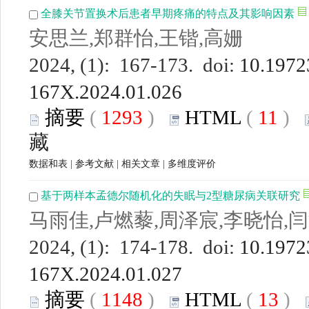
全膝关节置换术后患者早期疼痛的特点及其影响因素
安思兰,郑群怡,王锴,高姗
2024, (1): 167-173. doi:
10.19723
167X.2024.01.026
摘要
(
1293
)
HTML
(
11
)
藏
数据和表
|
参考文献
|
相关文章
|
多维度评价
基于两样本孟德尔随机化的失眠与2型糖尿病关联研究
马雨佳,卢燃藜,周泽宸,李晓怡,
2024, (1): 174-178. doi:
10.19723
167X.2024.01.027
摘要
(
1148
)
HTML
(
13
)