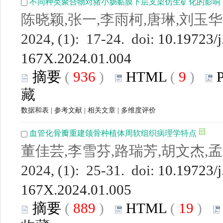
不同种类聚合物对猪小肠黏膜下层支架仿生矿化的影响
陈晓颖,张一,李雨柯,唐琳,刘玉华
2024, (1): 17-24. doi:
10.19723/j
167X.2024.01.004
摘要
(
936
)
HTML
(
9
)
藏
数据和表
|
参考文献
|
相关文章
|
多维度评价
血管化骨瓣重建颌骨种植体周软组织病理学特点
董佳芸,李雪芬,路瑞芳,胡文杰,
2024, (1): 25-31. doi:
10.19723/j
167X.2024.01.005
摘要
(
889
)
HTML
(
19
)