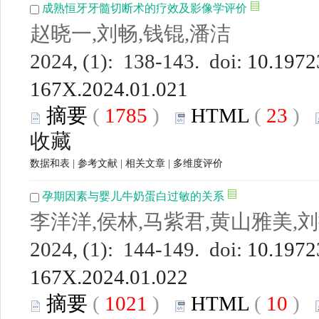
成熟恒牙牙髓切断术的疗效及影像学评价
赵晓一,刘畅,钱锟,潘洁
2024, (1): 138-143. doi:
10.19723
167X.2024.01.021
摘要
(
1785
)
HTML
(
23
)
收藏
数据和表
|
参考文献
|
相关文章
|
多维度评价
孕期因素与婴儿牛奶蛋白过敏的关系
李洋洋,侯林,马紫君,黄山雅美,刘
2024, (1): 144-149. doi:
10.19723
167X.2024.01.022
摘要
(
1021
)
HTML
(
10
)