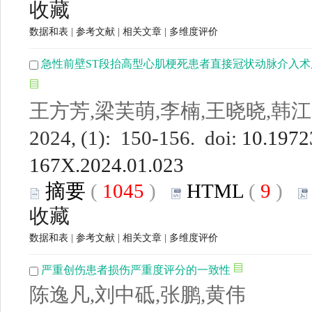
收藏
数据和表
|
参考文献
|
相关文章
|
多维度评价
急性前壁ST段抬高型心肌梗死患者直接冠状动脉介入
王方芳,梁芙萌,李楠,王晓晓,韩
2024, (1): 150-156. doi:
10.19723
167X.2024.01.023
摘要
(
1045
)
HTML
(
9
)
收藏
数据和表
|
参考文献
|
相关文章
|
多维度评价
严重创伤患者损伤严重度评分的一致性
陈逸凡,刘中砥,张鹏,黄伟