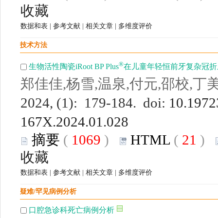
收藏
数据和表
|
参考文献
|
相关文章
|
多维度评价
技术方法
®
生物活性陶瓷iRoot BP Plus
在儿童年轻恒前牙复杂冠折
郑佳佳,杨雪,温泉,付元,邵校,丁
2024, (1): 179-184. doi:
10.19723
167X.2024.01.028
摘要
(
1069
)
HTML
(
21
)
收藏
数据和表
|
参考文献
|
相关文章
|
多维度评价
疑难/罕见病例分析
口腔急诊科死亡病例分析