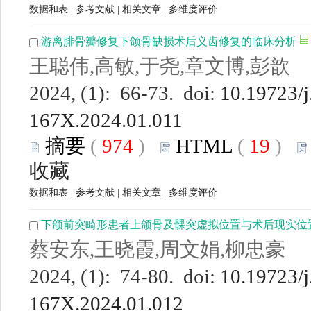
数据和表
|
参考文献
|
相关文章
|
多维度评价
游离腓骨瓣修复下颌骨缺损术后义齿修复的临床分析
王聪伟,高敏,于尧,章文博,彭歆
2024, (1): 66-73. doi:
10.19723/j
167X.2024.01.011
摘要
(
974
)
HTML
(
19
)
收藏
数据和表
|
参考文献
|
相关文章
|
多维度评价
下颌前突畸形患者上颌骨及髁突虚拟位置与术后现实位
蔡安东,王晓霞,周文娟,柳忠豪
2024, (1): 74-80. doi:
10.19723/j
167X.2024.01.012