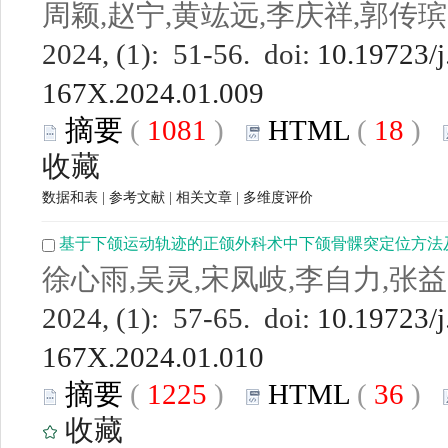
周颖,赵宁,黄竑远,李庆祥,郭传瑸
2024, (1): 51-56. doi:
10.19723/j
167X.2024.01.009
摘要
(
1081
)
HTML
(
18
)
收藏
数据和表
|
参考文献
|
相关文章
|
多维度评价
基于下颌运动轨迹的正颌外科术中下颌骨髁突定位方法
徐心雨,吴灵,宋凤岐,李自力,张益
2024, (1): 57-65. doi:
10.19723/j
167X.2024.01.010
摘要
(
1225
)
HTML
(
36
)
收藏