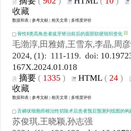
摘要
(
902
)
HTML
(
10
)
收藏
数据和表
|
参考文献
|
相关文章
|
多维度评价
骨性Ⅱ类高角患者拔牙矫治前后的面部软硬组织变化
毛渤淳,田雅婧,王雪东,李晶,周
2024, (1): 111-119. doi:
10.19723
167X.2024.01.018
摘要
(
1335
)
HTML
(
24
)
收藏
数据和表
|
参考文献
|
相关文章
|
多维度评价
舌鳞状细胞癌根治性切除术后患者预后预测列线图的构
苏俊琪,王晓颖,孙志强