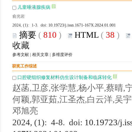
儿童唾液腺疾病
俞光岩
2024, (1): 1-3. doi:
10.19723/j.issn.1671-167X.2024.01.001
摘要
(
810
)
HTML
(
38
)
收藏
参考文献
|
相关文章
|
多维度评价
获奖工作综述
口腔硬组织修复材料仿生设计制备和临床转化
赵菡,卫彦,张学慧,杨小平,蔡晴,
何颖,郭亚茹,江圣杰,白云洋,吴宇
邓旭亮
2024, (1): 4-8. doi:
10.19723/j.is