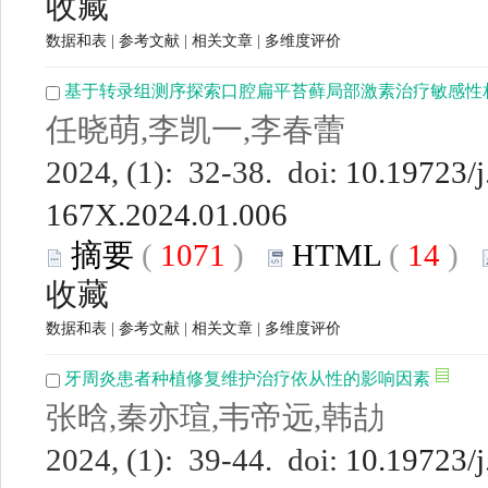
收藏
数据和表
|
参考文献
|
相关文章
|
多维度评价
基于转录组测序探索口腔扁平苔藓局部激素治疗敏感性
任晓萌,李凯一,李春蕾
2024, (1): 32-38. doi:
10.19723/j
167X.2024.01.006
摘要
(
1071
)
HTML
(
14
)
收藏
数据和表
|
参考文献
|
相关文章
|
多维度评价
牙周炎患者种植修复维护治疗依从性的影响因素
张晗,秦亦瑄,韦帝远,韩劼
2024, (1): 39-44. doi:
10.19723/j