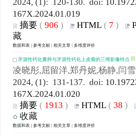
2024, (1): 120-130. doi:
10.19723
167X.2024.01.019
摘要
(
906
)
HTML
(
7
)
藏
数据和表
|
参考文献
|
相关文章
|
多维度评价
牙源性钙化囊肿与牙源性钙化上皮瘤的三维影像特点
凌晓彤,屈留洋,郑丹妮,杨静,闫雪
2024, (1): 131-137. doi:
10.19723
167X.2024.01.020
摘要
(
1913
)
HTML
(
38
)
收藏
数据和表
|
参考文献
|
相关文章
|
多维度评价