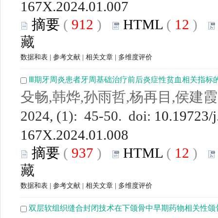
167X.2024.01.007
摘要
(
912
)
HTML
(
12
)
藏
数据和表
|
参考文献
|
相关文章
|
多维度评价
Ⅲ期牙周炎患者牙周基础治疗前后炎症性贫血相关指标
殳畅,韩烨,孙雨哲,杨再目,侯建霞
2024, (1): 45-50. doi:
10.19723/j
167X.2024.01.008
摘要
(
937
)
HTML
(
12
)
藏
数据和表
|
参考文献
|
相关文章
|
多维度评价
双层软组织缝合封闭技术在下颌骨中早期药物相关性颌