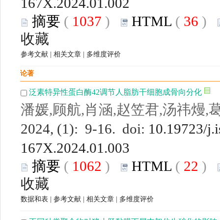
167X.2024.01.002
摘要
(
1037
)
HTML
(
36
)
收藏
参考文献
|
相关文章
|
多维度评价
论著
泛素特异性蛋白酶42调节人脂肪干细胞成骨向分化
潘媛,顾航,肖涵,赵笠君,汤祎熳,
2024, (1): 9-16. doi:
10.19723/j.
167X.2024.01.003
摘要
(
1062
)
HTML
(
22
)
收藏
数据和表
|
参考文献
|
相关文章
|
多维度评价