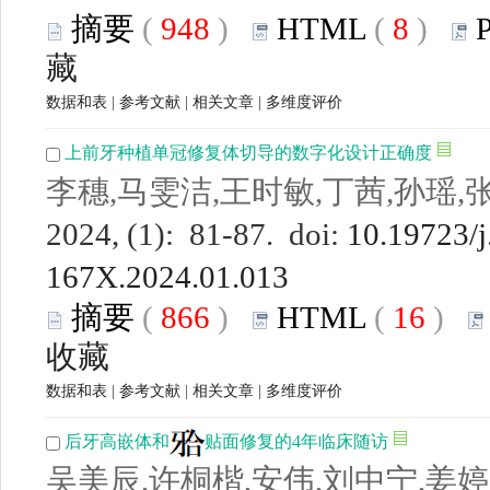
摘要
(
948
)
HTML
(
8
)
藏
数据和表
|
参考文献
|
相关文章
|
多维度评价
上前牙种植单冠修复体切导的数字化设计正确度
李穗,马雯洁,王时敏,丁茜,孙瑶,
2024, (1): 81-87. doi:
10.19723/j
167X.2024.01.013
摘要
(
866
)
HTML
(
16
)
收藏
数据和表
|
参考文献
|
相关文章
|
多维度评价
后牙高嵌体和
贴面修复的4年临床随访
吴美辰,许桐楷,安伟,刘中宁,姜婷