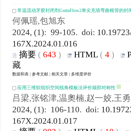
常温流动牙胶封闭剂GuttaFlow2单尖充填弯曲根管的封
何佩瑶,包旭东
2024, (1): 99-105. doi:
10.19723/
167X.2024.01.016
摘要
(
643
)
HTML
(
4
)
藏
数据和表
|
参考文献
|
相关文章
|
多维度评价
应用三维软组织空间线角模板法评价颏部对称性
吕梁,张铭津,温奧楠,赵一姣,王勇
2024, (1): 106-110. doi:
10.19723
167X.2024.01.017