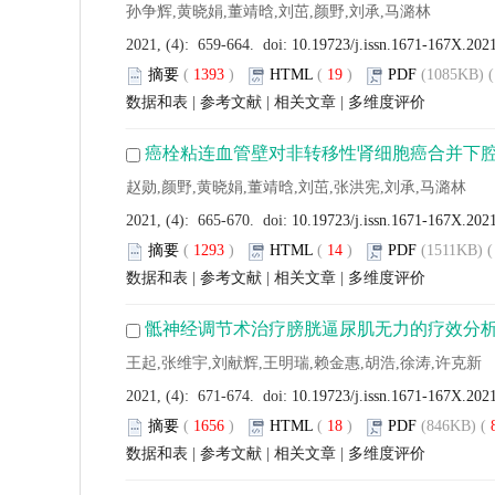
孙争辉,黄晓娟,董靖晗,刘茁,颜野,刘承,马潞林
2021, (4): 659-664. doi:
10.19723/j.issn.1671-167X.202
摘要
(
1393
)
HTML
(
19
)
PDF
(1085KB) (
数据和表
|
参考文献
|
相关文章
|
多维度评价
癌栓粘连血管壁对非转移性肾细胞癌合并下
赵勋,颜野,黄晓娟,董靖晗,刘茁,张洪宪,刘承,马潞林
2021, (4): 665-670. doi:
10.19723/j.issn.1671-167X.202
摘要
(
1293
)
HTML
(
14
)
PDF
(1511KB) (
数据和表
|
参考文献
|
相关文章
|
多维度评价
骶神经调节术治疗膀胱逼尿肌无力的疗效分
王起,张维宇,刘献辉,王明瑞,赖金惠,胡浩,徐涛,许克新
2021, (4): 671-674. doi:
10.19723/j.issn.1671-167X.202
摘要
(
1656
)
HTML
(
18
)
PDF
(846KB) (
数据和表
|
参考文献
|
相关文章
|
多维度评价