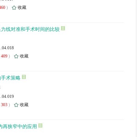
460
)
收藏
换力线对准和手术时间的比较
1.04.018
409
)
收藏
的手术策略
林
1.04.019
303
)
收藏
架内再狭窄中的应用