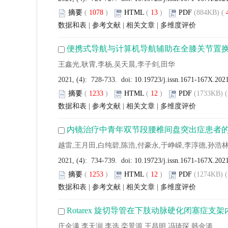
摘要
(
1078
)
HTML
(
13
)
PDF
(884KB) (
数据和表
|
参考文献
|
相关文章
|
多维度评价
便携式导航与计算机导航辅助在全膝关节置
王鑫光,耿霄,李杨,吴天晨,李子剑,田华
2021, (4): 728-733. doi:
10.19723/j.issn.1671-167X.202
摘要
(
1233
)
HTML
(
12
)
PDF
(1733KB) (
数据和表
|
参考文献
|
相关文章
|
多维度评价
内镜治疗中青年双节段腰椎间盘突出症患者
越雷,王月田,白纯碧,陈浩,付豪永,于峥嵘,李淳德,孙浩
2021, (4): 734-739. doi:
10.19723/j.issn.1671-167X.202
摘要
(
1253
)
HTML
(
12
)
PDF
(1274KB) (
数据和表
|
参考文献
|
相关文章
|
多维度评价
Rotarex 旋切导管在下肢动脉硬化闭塞症支
庄金满,李天润,李选,栾景源,王昌明,冯琦琛,韩金涛