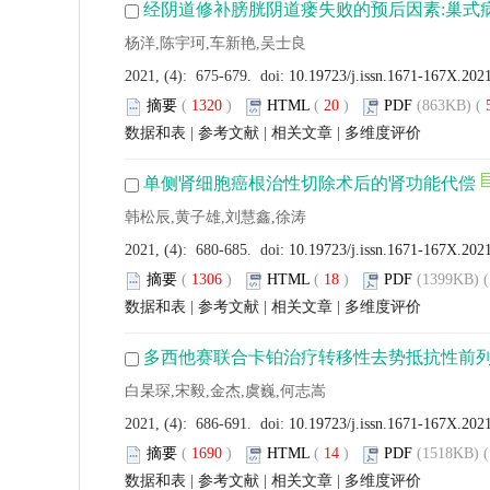
经阴道修补膀胱阴道瘘失败的预后因素:巢式
杨洋,陈宇珂,车新艳,吴士良
2021, (4): 675-679. doi:
10.19723/j.issn.1671-167X.202
摘要
(
1320
)
HTML
(
20
)
PDF
(863KB) (
数据和表
|
参考文献
|
相关文章
|
多维度评价
单侧肾细胞癌根治性切除术后的肾功能代偿
韩松辰,黄子雄,刘慧鑫,徐涛
2021, (4): 680-685. doi:
10.19723/j.issn.1671-167X.202
摘要
(
1306
)
HTML
(
18
)
PDF
(1399KB) (
数据和表
|
参考文献
|
相关文章
|
多维度评价
多西他赛联合卡铂治疗转移性去势抵抗性前
白杲琛,宋毅,金杰,虞巍,何志嵩
2021, (4): 686-691. doi:
10.19723/j.issn.1671-167X.202
摘要
(
1690
)
HTML
(
14
)
PDF
(1518KB) (
数据和表
|
参考文献
|
相关文章
|
多维度评价