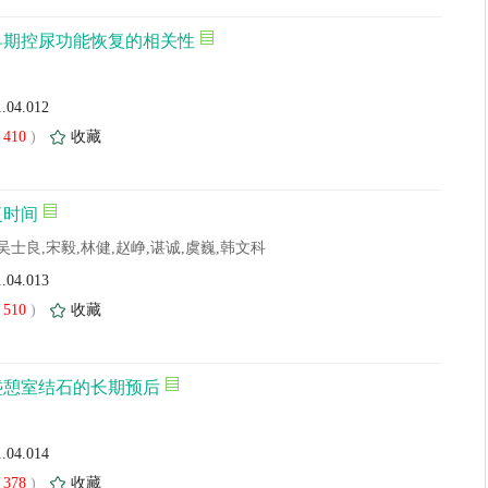
早期控尿功能恢复的相关性
1.04.012
410
)
收藏
复时间
吴士良,宋毅,林健,赵峥,谌诚,虞巍,韩文科
1.04.013
510
)
收藏
盏憩室结石的长期预后
1.04.014
378
)
收藏