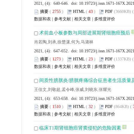
2021, (4): 640-646. doi:
10.19723/j.issn.1671-167X.202
摘要
(
2755
)
HTML
(
43
)
PDF
(3660KB) (
数据和表
|
参考文献
|
相关文章
|
多维度评价
术前血小板参数与局部进展期肾细胞癌预后
肖若陶,刘承,徐楚潇,何为,马潞林
2021, (4): 647-652. doi:
10.19723/j.issn.1671-167X.202
摘要
(
1273
)
HTML
(
23
)
PDF
(1337KB) (
数据和表
|
参考文献
|
相关文章
|
多维度评价
间质性膀胱炎/膀胱疼痛综合征患者生活质量
王佳文,刘敬超,孟令峰,张威,刘晓东,张耀光
2021, (4): 653-658. doi:
10.19723/j.issn.1671-167X.202
摘要
(
1510
)
HTML
(
32
)
PDF
(864KB) (
数据和表
|
参考文献
|
相关文章
|
多维度评价
临床T1期肾细胞癌肾窦侵犯的危险因素