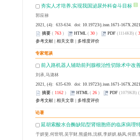
夯实人才培养,实现我国泌尿外科奋斗目标
郭应禄
2021, (4): 633-634. doi:
10.19723/j.issn.1671-167X.202
摘要
(
763
)
HTML
(
30
)
PDF
(1114KB) (
参考文献
|
相关文章
|
多维度评价
专家笔谈
前入路机器人辅助前列腺根治性切除术中改
刘承,马潞林
2021, (4): 635-639. doi:
10.19723/j.issn.1671-167X.202
摘要
(
1162
)
HTML
(
26
)
PDF
(1079KB) (
参考文献
|
相关文章
|
多维度评价
论著
延胡索酸水合酶缺陷型肾细胞癌的临床病理
于妍斐,何世明,吴宇财,熊盛炜,沈棋,李妍妍,杨风,何群,