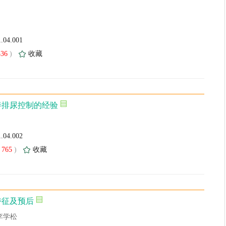
1.04.001
336
)
收藏
善排尿控制的经验
1.04.002
765
)
收藏
特征及预后
李学松