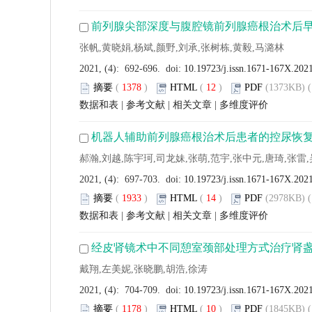
前列腺尖部深度与腹腔镜前列腺癌根治术后
张帆,黄晓娟,杨斌,颜野,刘承,张树栋,黄毅,马潞林
2021, (4): 692-696. doi:
10.19723/j.issn.1671-167X.202
摘要
(
1378
)
HTML
(
12
)
PDF
(1373KB) (
数据和表
|
参考文献
|
相关文章
|
多维度评价
机器人辅助前列腺癌根治术后患者的控尿恢
郝瀚,刘越,陈宇珂,司龙妹,张萌,范宇,张中元,唐琦,张雷,
2021, (4): 697-703. doi:
10.19723/j.issn.1671-167X.202
摘要
(
1933
)
HTML
(
14
)
PDF
(2978KB) (
数据和表
|
参考文献
|
相关文章
|
多维度评价
经皮肾镜术中不同憩室颈部处理方式治疗肾
戴翔,左美妮,张晓鹏,胡浩,徐涛
2021, (4): 704-709. doi:
10.19723/j.issn.1671-167X.202
摘要
(
1178
)
HTML
(
10
)
PDF
(1845KB) (