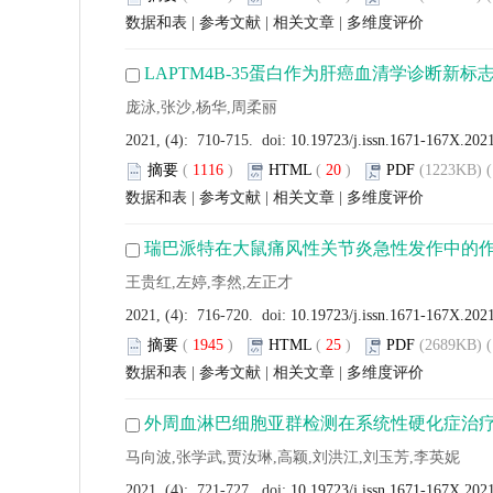
数据和表
|
参考文献
|
相关文章
|
多维度评价
LAPTM4B-35蛋白作为肝癌血清学诊断新标
庞泳,张沙,杨华,周柔丽
2021, (4): 710-715. doi:
10.19723/j.issn.1671-167X.202
摘要
(
1116
)
HTML
(
20
)
PDF
(1223KB) (
数据和表
|
参考文献
|
相关文章
|
多维度评价
瑞巴派特在大鼠痛风性关节炎急性发作中的
王贵红,左婷,李然,左正才
2021, (4): 716-720. doi:
10.19723/j.issn.1671-167X.202
摘要
(
1945
)
HTML
(
25
)
PDF
(2689KB) (
数据和表
|
参考文献
|
相关文章
|
多维度评价
外周血淋巴细胞亚群检测在系统性硬化症治
马向波,张学武,贾汝琳,高颖,刘洪江,刘玉芳,李英妮
2021, (4): 721-727. doi:
10.19723/j.issn.1671-167X.202