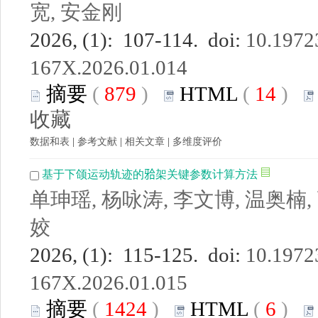
宽, 安金刚
2026, (1): 107-114. doi:
10.19723
167X.2026.01.014
摘要
(
879
)
HTML
(
14
)
收藏
数据和表
|
参考文献
|
相关文章
|
多维度评价
基于下颌运动轨迹的𬌗架关键参数计算方法
单珅瑶, 杨咏涛, 李文博, 温奥楠,
姣
2026, (1): 115-125. doi:
10.19723
167X.2026.01.015
摘要
(
1424
)
HTML
(
6
)