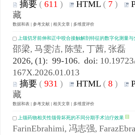
摘要
(
611
)
HTML
(
7
)
藏
数据和表
|
参考文献
|
相关文章
|
多维度评价
上颌切牙前伸和正中咬合接触解剖特征的数字化测量与
邵梁, 马雯洁, 陈莹, 丁茜, 张磊
2026, (1): 99-106. doi:
10.19723/
167X.2026.01.013
摘要
(
931
)
HTML
(
8
)
藏
数据和表
|
参考文献
|
相关文章
|
多维度评价
上颌药物相关性颌骨坏死的不同分期手术治疗效果
FarinEbrahimi, 冯志强, Faraz