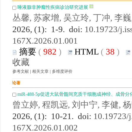
唾液腺非肿瘤性疾病诊治研究进展
丛馨, 苏家增, 吴立玲, 丁冲, 李巍
2026, (1): 1-9. doi:
10.19723/j.is
167X.2026.01.001
摘要
(
982
)
HTML
(
38
)
收藏
参考文献
|
相关文章
|
多维度评价
论著
miR-488-5p促进大鼠骨髓间充质干细胞成神经、成骨
曾立婷, 程凯远, 刘中宁, 李健, 
2026, (1): 10-21. doi:
10.19723/j
167X.2026.01.002