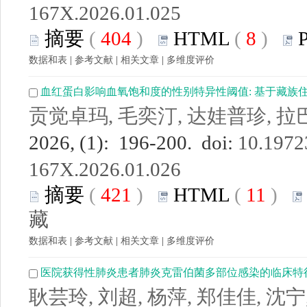
167X.2026.01.025
摘要
(
404
)
HTML
(
8
)
数据和表
|
参考文献
|
相关文章
|
多维度评价
血红蛋白影响血氧饱和度的性别特异性阈值: 基于藏族
贡觉卓玛, 毛奕汀, 达娃普珍, 拉
2026, (1): 196-200. doi:
10.19723
167X.2026.01.026
摘要
(
421
)
HTML
(
11
)
藏
数据和表
|
参考文献
|
相关文章
|
多维度评价
医院获得性肺炎患者肺炎克雷伯菌多部位感染的临床特
耿芸玲, 刘超, 杨萍, 郑佳佳, 沈宁