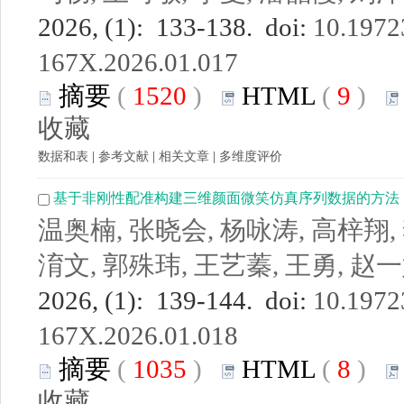
2026, (1): 133-138. doi:
10.19723
167X.2026.01.017
摘要
(
1520
)
HTML
(
9
)
收藏
数据和表
|
参考文献
|
相关文章
|
多维度评价
基于非刚性配准构建三维颜面微笑仿真序列数据的方法
温奥楠, 张晓会, 杨咏涛, 高梓翔,
淯文, 郭殊玮, 王艺蓁, 王勇, 赵
2026, (1): 139-144. doi:
10.19723
167X.2026.01.018
摘要
(
1035
)
HTML
(
8
)
收藏