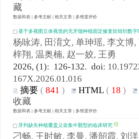
藏
数据和表
|
参考文献
|
相关文章
|
多维度评价
基于多视图立体视觉的无牙颌种植固定修复软组织数字
杨咏涛, 田淯文, 单珅瑶, 李文博,
梓翔, 温奥楠, 赵一姣, 王勇
2026, (1): 126-132. doi:
10.19723
167X.2026.01.016
摘要
(
841
)
HTML
(
18
)
收藏
数据和表
|
参考文献
|
相关文章
|
多维度评价
牙列缺失种植覆盖义齿集中𬌗型的临床研究
刁畅, 王时敏, 李曼, 潘韶霞, 刘洋