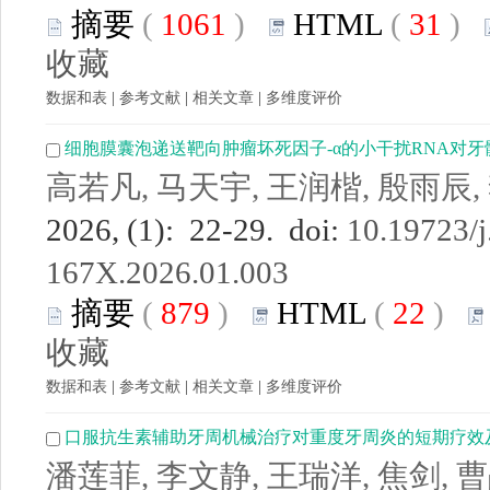
摘要
(
1061
)
HTML
(
31
)
收藏
数据和表
|
参考文献
|
相关文章
|
多维度评价
细胞膜囊泡递送靶向肿瘤坏死因子-α的小干扰RNA对
高若凡, 马天宇, 王润楷, 殷雨辰,
2026, (1): 22-29. doi:
10.19723/j
167X.2026.01.003
摘要
(
879
)
HTML
(
22
)
收藏
数据和表
|
参考文献
|
相关文章
|
多维度评价
口服抗生素辅助牙周机械治疗对重度牙周炎的短期疗效
潘莲菲, 李文静, 王瑞洋, 焦剑, 曹