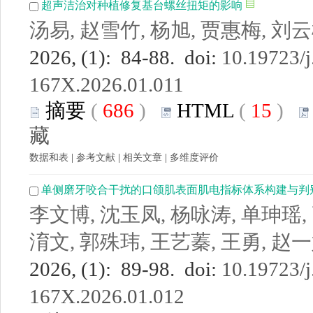
超声洁治对种植修复基台螺丝扭矩的影响
汤易, 赵雪竹, 杨旭, 贾惠梅, 刘
2026, (1): 84-88. doi:
10.19723/j
167X.2026.01.011
摘要
(
686
)
HTML
(
15
)
藏
数据和表
|
参考文献
|
相关文章
|
多维度评价
单侧磨牙咬合干扰的口颌肌表面肌电指标体系构建与判
李文博, 沈玉凤, 杨咏涛, 单珅瑶,
淯文, 郭殊玮, 王艺蓁, 王勇, 赵
2026, (1): 89-98. doi:
10.19723/j
167X.2026.01.012