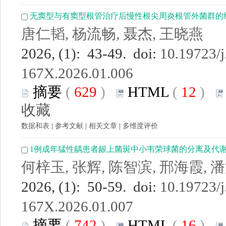
无窦型与有窦型根管治疗后慢性根尖周炎根管外菌群的
唐仁韬, 杨流畅, 聂杰, 王晓燕
2026, (1): 43-49. doi:
10.19723/j
167X.2026.01.006
摘要
(
629
)
HTML
(
12
)
收藏
数据和表
|
参考文献
|
相关文章
|
多维度评价
1例成年猛性龋患者龈上菌斑中小韦荣球菌的分离及代
何梓玉, 张辉, 陈智滨, 邢海霞, 
2026, (1): 50-59. doi:
10.19723/j
167X.2026.01.007
摘要
(
742
)
HTML
(
16
)