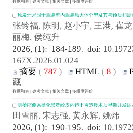
数据和表
|
参考文献
|
相关文章
|
多维度评价
原发灶局限于胆囊壁内胆囊癌大体分型及其与预后和癌
张铃福, 陈明, 赵小宇, 王港, 崔龙
丽梅, 侯纯升
2026, (1): 184-189. doi:
10.19723
167X.2026.01.024
摘要
(
787
)
HTML
(
8
)
藏
数据和表
|
参考文献
|
相关文章
|
多维度评价
肌萎缩侧索硬化患者经皮内镜下胃造瘘术后早期并发症
田雪丽, 宋志强, 黄永辉, 姚炜
2026, (1): 190-195. doi:
10.19723