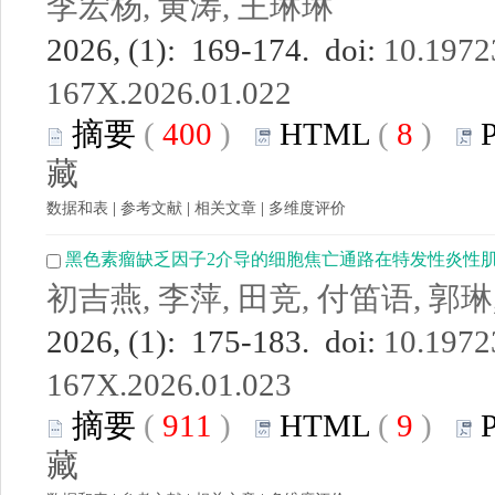
李宏杨, 黄涛, 王琳琳
2026, (1): 169-174. doi:
10.19723
167X.2026.01.022
摘要
(
400
)
HTML
(
8
)
藏
数据和表
|
参考文献
|
相关文章
|
多维度评价
黑色素瘤缺乏因子2介导的细胞焦亡通路在特发性炎性
初吉燕, 李萍, 田竞, 付笛语, 郭琳
2026, (1): 175-183. doi:
10.19723
167X.2026.01.023
摘要
(
911
)
HTML
(
9
)
藏