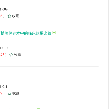
01.009
98
)
收藏
牙槽嵴保存术中的临床效果比较
01.010
127
)
收藏
1.011
72
)
收藏