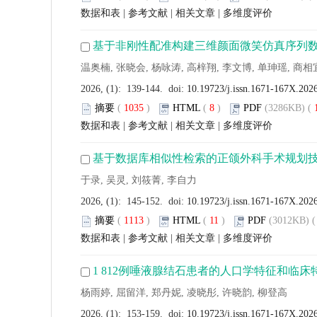
数据和表
|
参考文献
|
相关文章
|
多维度评价
基于非刚性配准构建三维颜面微笑仿真序列
温奥楠, 张晓会, 杨咏涛, 高梓翔, 李文博, 单珅瑶, 商相
2026, (1): 139-144. doi:
10.19723/j.issn.1671-167X.202
摘要
(
1035
)
HTML
(
8
)
PDF
(3286KB) (
数据和表
|
参考文献
|
相关文章
|
多维度评价
基于数据库相似性检索的正颌外科手术规划技
于录, 吴灵, 刘筱菁, 李自力
2026, (1): 145-152. doi:
10.19723/j.issn.1671-167X.202
摘要
(
1113
)
HTML
(
11
)
PDF
(3012KB) (
数据和表
|
参考文献
|
相关文章
|
多维度评价
1 812例唾液腺结石患者的人口学特征和临床
杨雨婷, 屈留洋, 郑丹妮, 凌晓彤, 许晓韵, 柳登高
2026, (1): 153-159. doi:
10.19723/j.issn.1671-167X.202