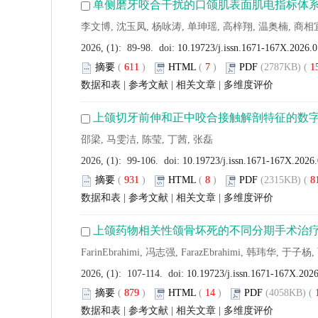
单侧磨牙咬合干扰的口颌肌表面肌电指标体
李文博, 沈玉凤, 杨咏涛, 单珅瑶, 高梓翔, 温奥楠, 商相
2026, (1): 89-98. doi:
10.19723/j.issn.1671-167X.2026.
摘要
(
611
)
HTML
(
7
)
PDF
(2787KB) (
1
数据和表
|
参考文献
|
相关文章
|
多维度评价
上颌切牙前伸和正中咬合接触解剖特征的数
邵梁, 马雯洁, 陈莹, 丁茜, 张磊
2026, (1): 99-106. doi:
10.19723/j.issn.1671-167X.2026
摘要
(
931
)
HTML
(
8
)
PDF
(2315KB) (
8
数据和表
|
参考文献
|
相关文章
|
多维度评价
上颌药物相关性颌骨坏死的不同分期手术治
FarinEbrahimi, 冯志强, FarazEbrahimi, 韩玮华, 于
2026, (1): 107-114. doi:
10.19723/j.issn.1671-167X.202
摘要
(
879
)
HTML
(
14
)
PDF
(4058KB) (
数据和表
|
参考文献
|
相关文章
|
多维度评价