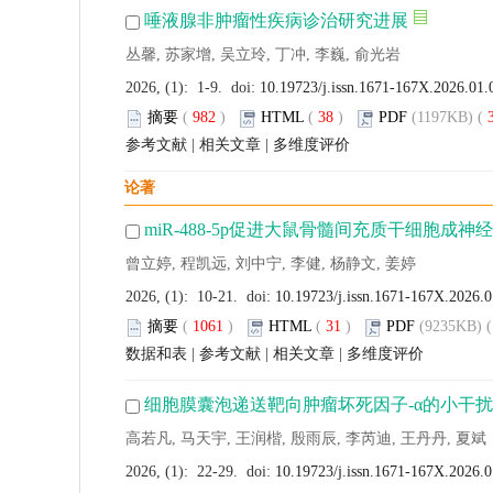
唾液腺非肿瘤性疾病诊治研究进展
丛馨, 苏家增, 吴立玲, 丁冲, 李巍, 俞光岩
2026, (1): 1-9. doi:
10.19723/j.issn.1671-167X.2026.01.
摘要
(
982
)
HTML
(
38
)
PDF
(1197KB) (
参考文献
|
相关文章
|
多维度评价
论著
miR-488-5p促进大鼠骨髓间充质干细胞成
曾立婷, 程凯远, 刘中宁, 李健, 杨静文, 姜婷
2026, (1): 10-21. doi:
10.19723/j.issn.1671-167X.2026.
摘要
(
1061
)
HTML
(
31
)
PDF
(9235KB) (
数据和表
|
参考文献
|
相关文章
|
多维度评价
细胞膜囊泡递送靶向肿瘤坏死因子-α的小干扰
高若凡, 马天宇, 王润楷, 殷雨辰, 李芮迪, 王丹丹, 夏斌
2026, (1): 22-29. doi:
10.19723/j.issn.1671-167X.2026.