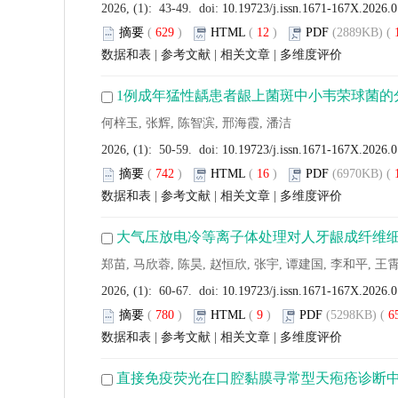
2026, (1): 43-49. doi:
10.19723/j.issn.1671-167X.2026.
摘要
(
629
)
HTML
(
12
)
PDF
(2889KB) (
数据和表
|
参考文献
|
相关文章
|
多维度评价
1例成年猛性龋患者龈上菌斑中小韦荣球菌的
何梓玉, 张辉, 陈智滨, 邢海霞, 潘洁
2026, (1): 50-59. doi:
10.19723/j.issn.1671-167X.2026.
摘要
(
742
)
HTML
(
16
)
PDF
(6970KB) (
数据和表
|
参考文献
|
相关文章
|
多维度评价
大气压放电冷等离子体处理对人牙龈成纤维
郑苗, 马欣蓉, 陈昊, 赵恒欣, 张宇, 谭建国, 李和平, 王
2026, (1): 60-67. doi:
10.19723/j.issn.1671-167X.2026.
摘要
(
780
)
HTML
(
9
)
PDF
(5298KB) (
6
数据和表
|
参考文献
|
相关文章
|
多维度评价
直接免疫荧光在口腔黏膜寻常型天疱疮诊断中