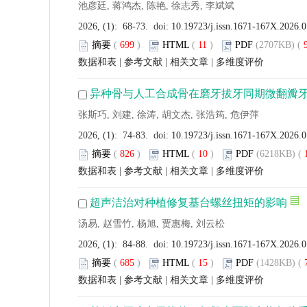
池彦廷, 蒋鸿杰, 陈艳, 徐志秀, 李斌斌
2026, (1): 68-73. doi:
10.19723/j.issn.1671-167X.2026.
摘要
(
699
)
HTML
(
11
)
PDF
(2707KB) (
数据和表
|
参考文献
|
相关文章
|
多维度评价
异种骨与人工合成骨在磨牙拔牙同期微翻瓣
张斯巧, 刘建, 徐涛, 胡文杰, 张浩筠, 危伊萍
2026, (1): 74-83. doi:
10.19723/j.issn.1671-167X.2026.
摘要
(
826
)
HTML
(
10
)
PDF
(6218KB) (
数据和表
|
参考文献
|
相关文章
|
多维度评价
超声洁治对种植修复基台螺丝扭矩的影响
汤易, 赵雪竹, 杨旭, 贾惠梅, 刘云松
2026, (1): 84-88. doi:
10.19723/j.issn.1671-167X.2026.0
摘要
(
685
)
HTML
(
15
)
PDF
(1428KB) (
数据和表
|
参考文献
|
相关文章
|
多维度评价