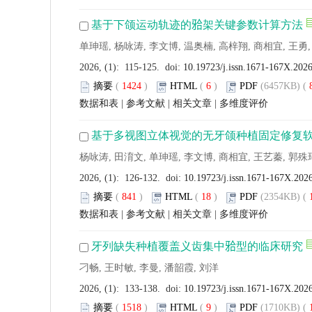
基于下颌运动轨迹的𬌗架关键参数计算方法
单珅瑶, 杨咏涛, 李文博, 温奥楠, 高梓翔, 商相宜, 王勇
2026, (1): 115-125. doi:
10.19723/j.issn.1671-167X.202
摘要
(
1424
)
HTML
(
6
)
PDF
(6457KB) (
数据和表
|
参考文献
|
相关文章
|
多维度评价
基于多视图立体视觉的无牙颌种植固定修复
杨咏涛, 田淯文, 单珅瑶, 李文博, 商相宜, 王艺蓁, 郭殊
2026, (1): 126-132. doi:
10.19723/j.issn.1671-167X.202
摘要
(
841
)
HTML
(
18
)
PDF
(2354KB) (
数据和表
|
参考文献
|
相关文章
|
多维度评价
牙列缺失种植覆盖义齿集中𬌗型的临床研究
刁畅, 王时敏, 李曼, 潘韶霞, 刘洋
2026, (1): 133-138. doi:
10.19723/j.issn.1671-167X.202
摘要
(
1518
)
HTML
(
9
)
PDF
(1710KB) (