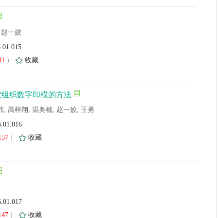
, 赵一姣
6.01.015
81
)
收藏
软组织数字印模的方法
玮, 高梓翔, 温奥楠, 赵一姣, 王勇
6.01.016
157
)
收藏
6.01.017
147
)
收藏