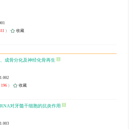
001
311
)
收藏
神经、成骨分化及神经化骨再生
01.002
196
)
收藏
RNA对牙髓干细胞的抗炎作用
01.003