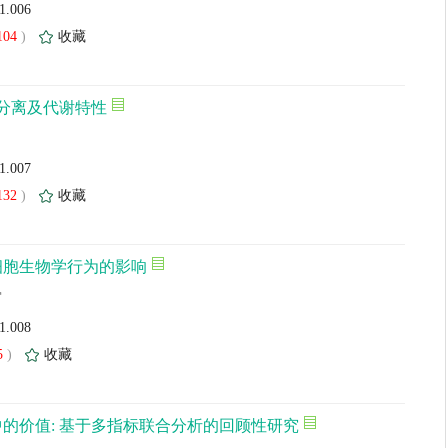
01.006
104
)
收藏
分离及代谢特性
01.007
132
)
收藏
细胞生物学行为的影响
霄
01.008
5
)
收藏
的价值: 基于多指标联合分析的回顾性研究