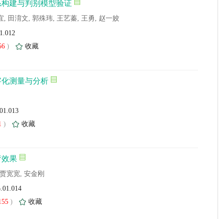
系构建与判别模型验证
宜, 田淯文, 郭殊玮, 王艺蓁, 王勇, 赵一姣
01.012
56
)
收藏
字化测量与分析
.01.013
1
)
收藏
疗效果
子杨, 贾宽宽, 安金刚
6.01.014
155
)
收藏