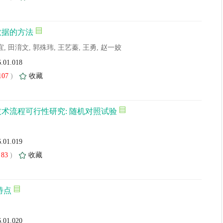
数据的方法
宜, 田淯文, 郭殊玮, 王艺蓁, 王勇, 赵一姣
6.01.018
107
)
收藏
术流程可行性研究: 随机对照试验
6.01.019
83
)
收藏
特点
6.01.020