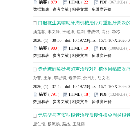
摘要
(
879
)
HTML
(
22
)
PDF
(3671KB) (
数据和表
|
参考文献
|
相关文章
|
多维度评价
口服抗生素辅助牙周机械治疗对重度牙周炎
潘莲菲, 李文静, 王瑞洋, 焦剑, 曹战强, 高丽, 释栋
2026, (1): 30-36. doi:
10.19723/j.issn.1671-167X.2026.
摘要
(
983
)
HTML
(
10
)
PDF
(1086KB) (
数据和表
|
参考文献
|
相关文章
|
多维度评价
赤藓糖醇喷砂与超声治疗对种植体周黏膜炎
孙菲, 王翠, 李思琪, 危伊萍, 余日月, 胡文杰
2026, (1): 37-42. doi:
10.19723/j.issn.1671-167X.2026.
摘要
(
791
)
HTML
(
18
)
PDF
(1324KB) (
数据和表
|
参考文献
|
相关文章
|
多维度评价
无窦型与有窦型根管治疗后慢性根尖周炎根
唐仁韬, 杨流畅, 聂杰, 王晓燕