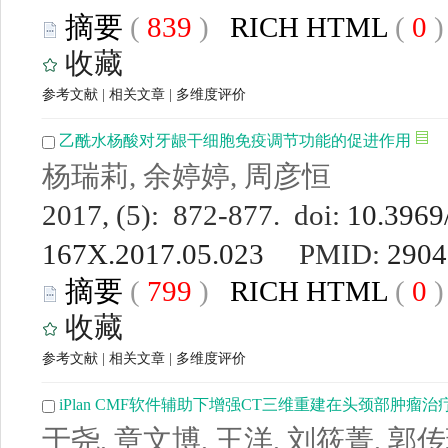
摘要
(
839
)
RICH HTML
(
0
收藏
参考文献
|
相关文章
|
多维度评价
乙酰水杨酸对牙龈干细胞免疫调节功能的促进作用
杨瑞莉, 余婷婷, 周彦恒
2017, (5): 872-877. doi:
10.3969/
167X.2017.05.023
PMID:
2904
摘要
(
799
)
RICH HTML
(
0
收藏
参考文献
|
相关文章
|
多维度评价
iPlan CMF软件辅助下增强CT三维重建在头颈部肿瘤
于尧, 章文博, 王洋, 刘筱菁, 郭传