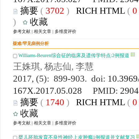
摘要
(
3702
)
RICH HTML
(
)
收藏
参考文献
|
相关文章
|
多维度评价
疑难/罕见病例分析
Williams-Beuren综合征的临床及遗传学特点:2例报道
王姝琪, 杨志仙, 李慧
2017, (5): 899-903. doi:
10.3969/
167X.2017.05.028
PMID:
2904
摘要
(
1740
)
RICH HTML
(
收藏
参考文献
|
相关文章
|
多维度评价
婴儿胚胎发育不良性神经上皮肿瘤1例报道并文献复习