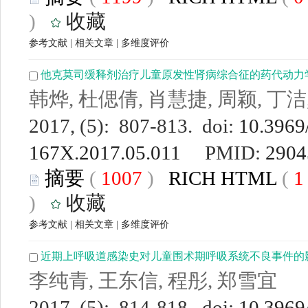
)
收藏
参考文献
|
相关文章
|
多维度评价
他克莫司缓释剂治疗儿童原发性肾病综合征的药代动力
韩烨, 杜偲倩, 肖慧捷, 周颖, 丁洁
2017, (5): 807-813. doi:
10.3969/
167X.2017.05.011
PMID:
2904
摘要
(
1007
)
RICH HTML
(
)
收藏
参考文献
|
相关文章
|
多维度评价
近期上呼吸道感染史对儿童围术期呼吸系统不良事件的
李纯青, 王东信, 程彤, 郑雪宜
2017, (5): 814-818. doi:
10.3969/